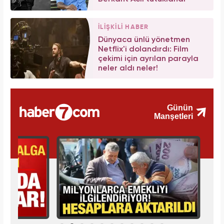
İLİŞKİLİ HABER
Dünyaca ünlü yönetmen
Netflix'i dolandırdı: Film
çekimi için ayrılan parayla
neler aldı neler!