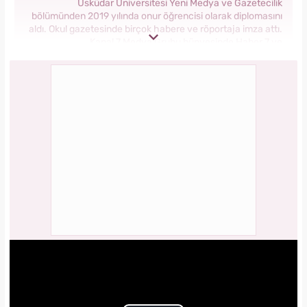
Üsküdar Üniversitesi Yeni Medya ve Gazetecilik
bölümünden 2019 yılında onur öğrencisi olarak diplomasını
aldı. Okul gazetesinde birçok habere ve röportaja imza attı.
Kanal 7 Medya Grubu bünyesinde Haber 7 ve
Yasemin.com’da staj yaptı. Anadolu Ajansı’nda gönüllü
stajyerlik yaptı. Yasemin.com’da mesleğe ilk adımını attı.
2019 yılında Kanal 7 Medya grubu bünyesinde yer alan
Yasemin.com kadın sitesinde İçerik Editörü olarak
çalışmaya başladı. Burada pek çok özel habere imza attı,
kategori bazında içerikler oluşturdu. 2023 yılında
Yasemin.com'da Şef Editör olarak görev yapmaktadır.