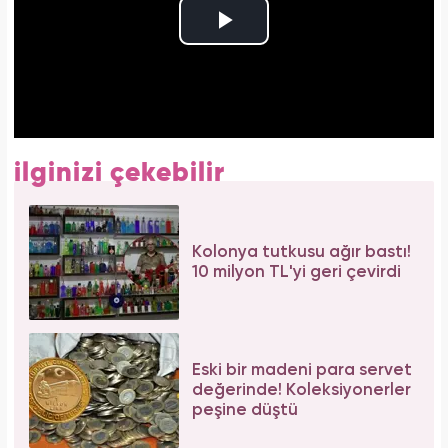
ilginizi çekebilir
Kolonya tutkusu ağır bastı!
10 milyon TL'yi geri çevirdi
Eski bir madeni para servet
değerinde! Koleksiyonerler
peşine düştü