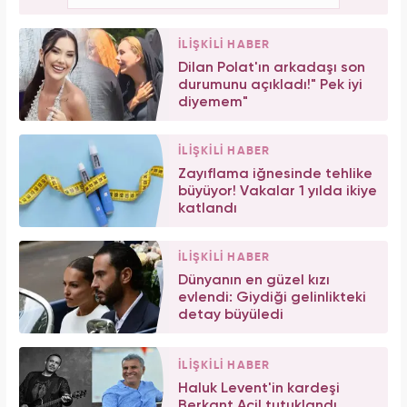
İLİŞKİLİ HABER
Dilan Polat'ın arkadaşı son
durumunu açıkladı!" Pek iyi
diyemem"
İLİŞKİLİ HABER
Zayıflama iğnesinde tehlike
büyüyor! Vakalar 1 yılda ikiye
katlandı
İLİŞKİLİ HABER
Dünyanın en güzel kızı
evlendi: Giydiği gelinlikteki
detay büyüledi
İLİŞKİLİ HABER
Haluk Levent'in kardeşi
Berkant Acil tutuklandı