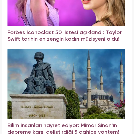
Forbes Iconoclast 50 listesi açıklandı: Taylor
Swift tarihin en zengin kadın müzisyeni oldu!
Bilim insanları hayret ediyor: Mimar Sinan'ın
depreme karşı geliştirdiği 5 dahice yöntem!