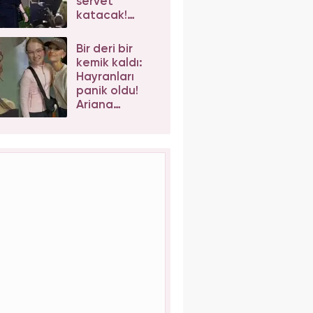
servet
katacak!
Taylor Swift'e
iş birlikleri peş
Bir deri bir
peşe geliyor
kemik kaldı:
Hayranları
panik oldu!
Ariana
Grande'nin
son hali
korkuttu