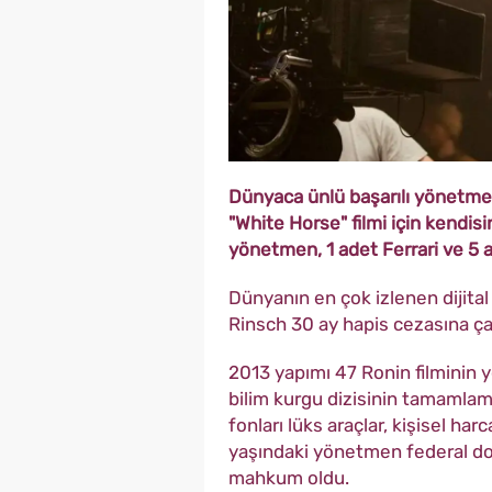
Dünyaca ünlü başarılı yönetmen C
"White Horse" filmi için kendis
yönetmen, 1 adet Ferrari ve 5 a
Dünyanın en çok izlenen dijital
Rinsch 30 ay hapis cezasına çarp
2013 yapımı 47 Ronin filminin yö
bilim kurgu dizisinin tamamlam
fonları lüks araçlar, kişisel ha
yaşındaki yönetmen federal dol
mahkum oldu.