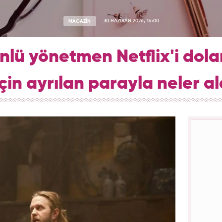
MAGAZİN
30 HAZİRAN 2026, 16:00
lü yönetmen Netflix'i dolan
çin ayrılan parayla neler al