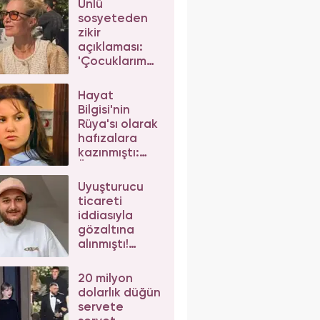
Ünlü
sosyeteden
zikir
açıklaması:
'Çocuklarım
da çeker'
diyerek gelen
Hayat
eleştirilere
Bilgisi'nin
yanıt verdi
Rüya'sı olarak
hafızalara
kazınmıştı:
Ünlü
oyuncunun
Uyuşturucu
değişimi şoke
ticareti
etti
iddiasıyla
gözaltına
alınmıştı!
Mesut Can
Tomay,
20 milyon
herkesten
dolarlık düğün
helallik istedi
servete