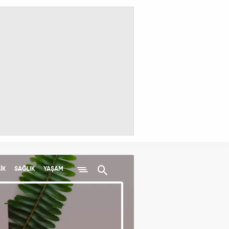
İK
SAĞLIK
YAŞAM