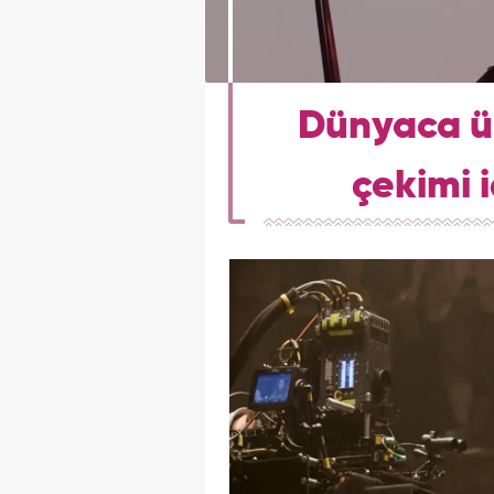
Dünyaca ün
çekimi i