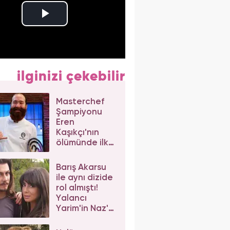
ilginizi çekebilir
Masterchef
Şampiyonu
Eren
Kaşıkçı'nın
ölümünde ilk
izlenim:
Ortağından
Barış Akarsu
dikkat çeken
ile aynı dizide
açıklama
rol almıştı!
Yalancı
Yarim'in Naz'ı
Merve Sevi'ye
beğeni yağdı