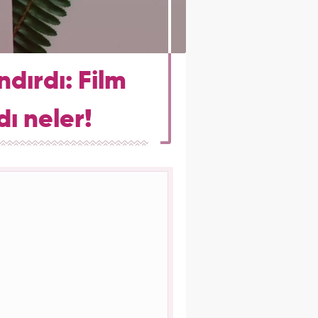
dırdı: Film
dı neler!