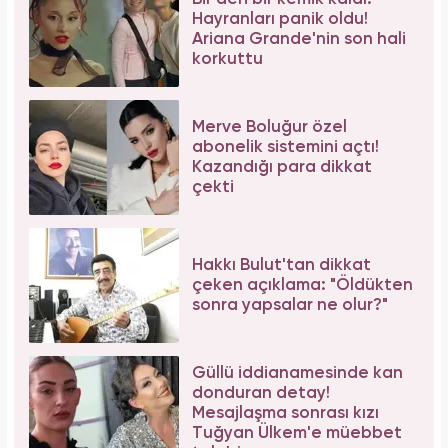
Aslı Bekiroğlu'ndan nazar isyanı: "Düz yolda
düştüm kaslarım yırtık!"