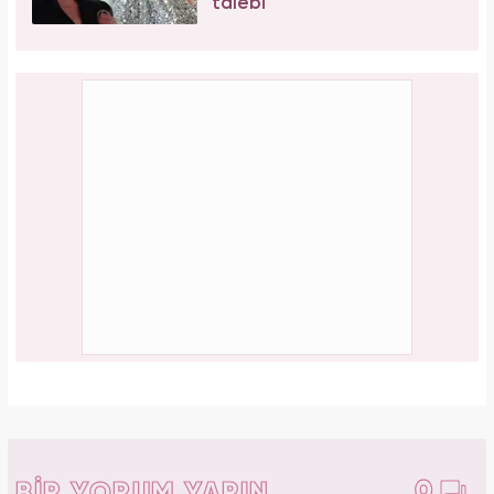
talebi
0