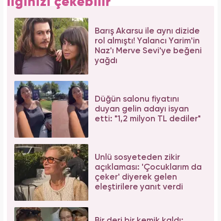
Sosyal medyadan peş peşe açıklama
Galatasaray'ın yıldız oyuncusu Mauro Icardi
ile Wanda Nara'nın nafaka davasında karar
çıktı!