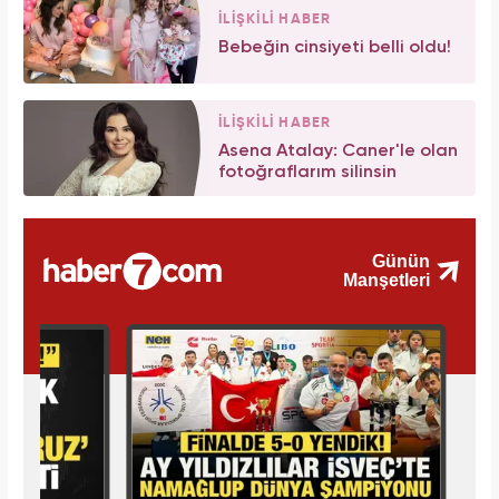
İLİŞKİLİ HABER
Bebeğin cinsiyeti belli oldu!
İLİŞKİLİ HABER
Asena Atalay: Caner'le olan
fotoğraflarım silinsin