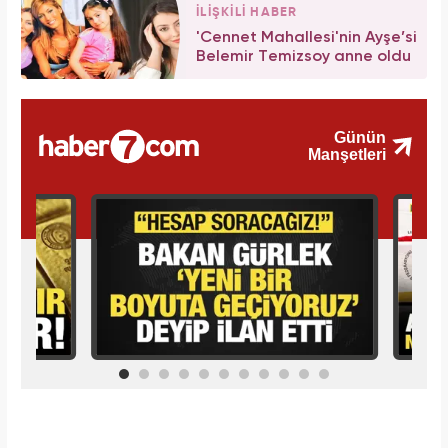
İLİŞKİLİ HABER
'Cennet Mahallesi'nin Ayşe’si
Belemir Temizsoy anne oldu
İlginizi Çekebilir
Makroo