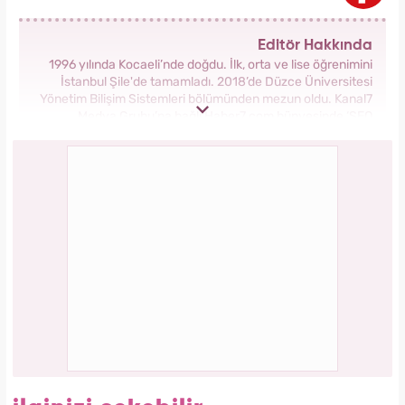
Bilim insanları hayret ediyor: Mimar Sinan'ın
depreme karşı geliştirdiği 5 dahice yöntem!
İbrahim Tatlıses hastaneye yattığını açıkladı!