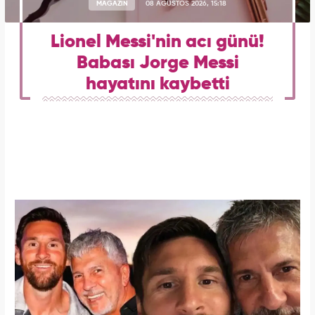
MAGAZİN
08 AĞUSTOS 2026, 15:18
Lionel Messi'nin acı günü!
Babası Jorge Messi
hayatını kaybetti