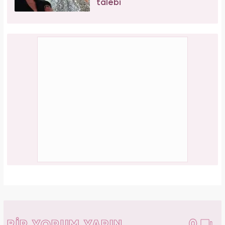
Aşil tendonu kopmuştu! Cengiz Bozkurt son
durumunu paylaştı
PAYLAŞ
Elif Kocalı
Yasemin.com -
Editör Hakkında
1996 yılında Kocaeli’nde doğdu. İlk, orta ve lise öğrenimini
İstanbul Şile'de tamamladı. 2018’de Düzce Üniversitesi
Yönetim Bilişim Sistemleri bölümünden mezun oldu. Kanal7
Medya Grubu’na bağlı Haber7.com bünyesinde ‘SEO
Editörü’ unvanıyla görev yapmaktadır.