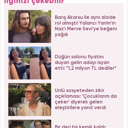
ilginizi çekebilir
Barış Akarsu ile aynı dizide
rol almıştı! Yalancı Yarim'in
Naz'ı Merve Sevi'ye beğeni
yağdı
Düğün salonu fiyatını
duyan gelin adayı isyan
etti: "1,2 milyon TL dediler"
Ünlü sosyeteden zikir
açıklaması: 'Çocuklarım da
çeker' diyerek gelen
eleştirilere yanıt verdi
Bir deri bir kemik kaldı: