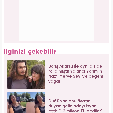
Yasemin.com'da Şef Editör olarak görev yapmaktadır.
ilginizi çekebilir
Barış Akarsu ile aynı dizide
rol almıştı! Yalancı Yarim'in
Naz'ı Merve Sevi'ye beğeni
yağdı
Düğün salonu fiyatını
duyan gelin adayı isyan
etti: "1,2 milyon TL dediler"