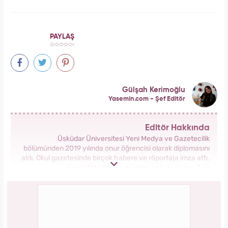
PAYLAŞ
Gülşah Kerimoğlu
Yasemin.com - Şef Editör
Editör Hakkında
Üsküdar Üniversitesi Yeni Medya ve Gazetecilik
bölümünden 2019 yılında onur öğrencisi olarak diplomasını
aldı. Okul gazetesinde birçok habere ve röportaja imza attı.
Kanal 7 Medya Grubu bünyesinde Haber 7 ve
Yasemin.com’da staj yaptı. Anadolu Ajansı’nda gönüllü
stajyerlik yaptı. Yasemin.com’da mesleğe ilk adımını attı.
2019 yılında Kanal 7 Medya grubu bünyesinde yer alan
Yasemin.com kadın sitesinde İçerik Editörü olarak
çalışmaya başladı. Burada pek çok özel habere imza attı,
kategori bazında içerikler oluşturdu. 2023 yılında