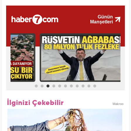
İlginizi Çekebilir
Makroo