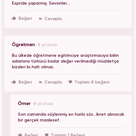
Espride yaparmış. Sevsinler...
Beğen
Ögretmen
8 yıl önce
Bu ülkede öğretmene egitimciye araştırmacıya bilim
adamına türkücü kadar değer verilmediği müddetçe
bizden bı halt olmaz.
Beğen
Toplam 8 beğeni
Ömer
8 yıl önce
Son zamanda söylenmiş en harbi söz...ibret alınacak
bir gerçek maalesef..
Beğen
Toplam 1 Beğeni