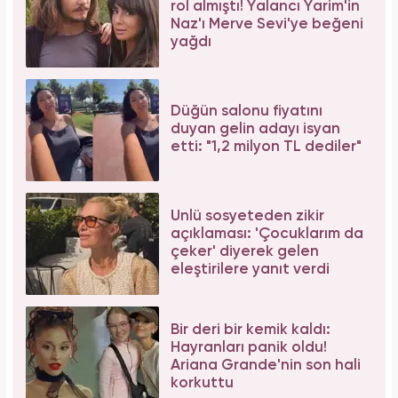
rol almıştı! Yalancı Yarim'in
Naz'ı Merve Sevi'ye beğeni
yağdı
Düğün salonu fiyatını
duyan gelin adayı isyan
etti: "1,2 milyon TL dediler"
Ünlü sosyeteden zikir
açıklaması: 'Çocuklarım da
çeker' diyerek gelen
eleştirilere yanıt verdi
Bir deri bir kemik kaldı:
Hayranları panik oldu!
Ariana Grande'nin son hali
korkuttu