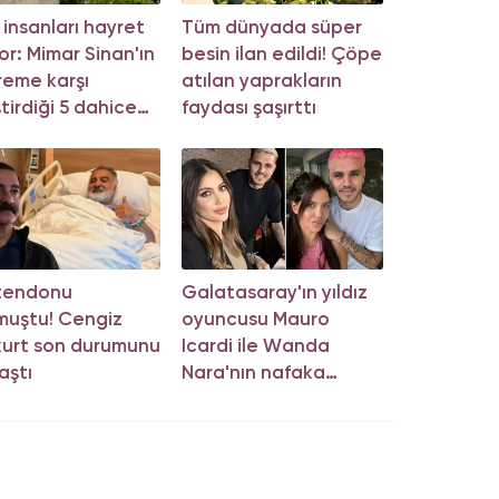
m insanları hayret
Tüm dünyada süper
or: Mimar Sinan'ın
besin ilan edildi! Çöpe
eme karşı
atılan yaprakların
ştirdiği 5 dahice
faydası şaşırttı
tem!
 tendonu
Galatasaray'ın yıldız
muştu! Cengiz
oyuncusu Mauro
urt son durumunu
Icardi ile Wanda
aştı
Nara'nın nafaka
davasında karar çıktı!