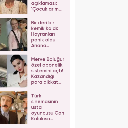
açıklaması:
'Çocuklarım
da çeker'
diyerek gelen
Bir deri bir
eleştirilere
kemik kaldı:
yanıt verdi
Hayranları
panik oldu!
Ariana
Grande'nin
son hali
Merve Boluğur
korkuttu
özel abonelik
sistemini açtı!
Kazandığı
para dikkat
çekti
Türk
sinemasının
usta
oyuncusu Can
Kolukısa
hayatını