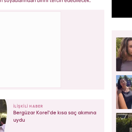
n soyadlarından birini tercih edebilecek.
İLİŞKİLİ HABER
Bergüzar Korel'de kısa saç akımına
uydu