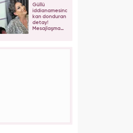
kaybetti!
Güllü
iddianamesinde
kan donduran
detay!
Mesajlaşma
sonrası kızı
Tuğyan
Ülkem'e
müebbet
talebi