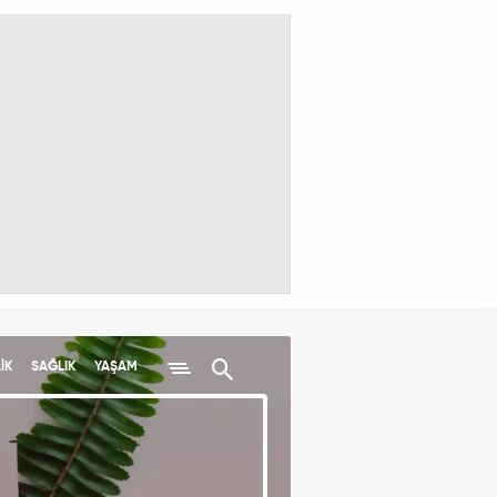
İK
SAĞLIK
YAŞAM