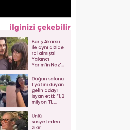
ilginizi çekebilir
Barış Akarsu
ile aynı dizide
rol almıştı!
Yalancı
Yarim'in Naz'ı
Merve Sevi'ye
beğeni yağdı
Düğün salonu
fiyatını duyan
gelin adayı
isyan etti: "1,2
milyon TL
dediler"
Ünlü
sosyeteden
zikir