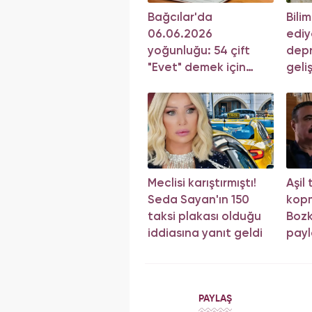
Bağcılar'da
Bili
06.06.2026
ediy
yoğunluğu: 54 çift
depr
"Evet" demek için
geli
sıraya girdi!
yön
Meclisi karıştırmıştı!
Aşil
Seda Sayan'ın 150
kop
taksi plakası olduğu
Bozk
iddiasına yanıt geldi
payl
PAYLAŞ