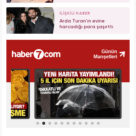
İLİŞKİLİ HABER
Arda Turan'ın evine
harcadığı para şaşırttı