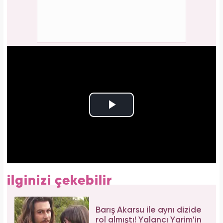
ilginizi çekebilir
Barış Akarsu ile aynı dizide
rol almıştı! Yalancı Yarim'in