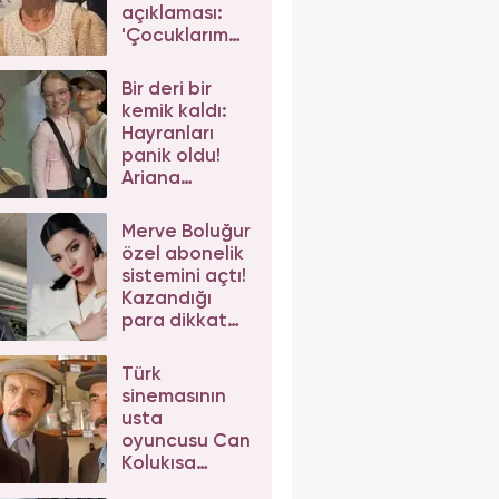
açıklaması:
'Çocuklarım
da çeker'
diyerek gelen
Bir deri bir
eleştirilere
kemik kaldı:
yanıt verdi
Hayranları
panik oldu!
Ariana
Grande'nin
son hali
Merve Boluğur
korkuttu
özel abonelik
sistemini açtı!
Kazandığı
para dikkat
çekti
Türk
sinemasının
usta
oyuncusu Can
Kolukısa
hayatını