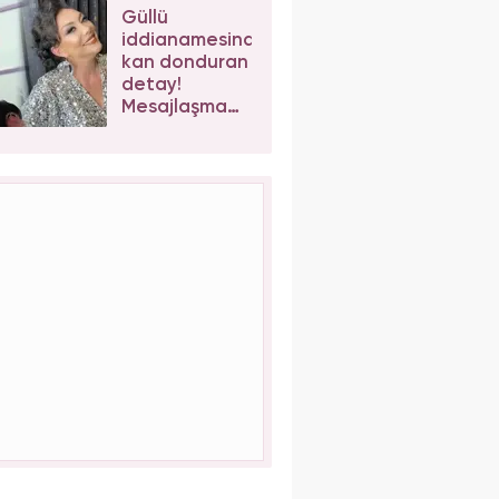
kaybetti!
Güllü
iddianamesinde
kan donduran
detay!
Mesajlaşma
sonrası kızı
Tuğyan
Ülkem'e
müebbet
talebi