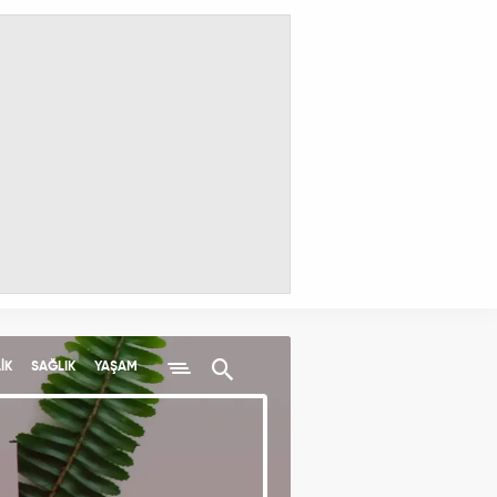
İK
SAĞLIK
YAŞAM