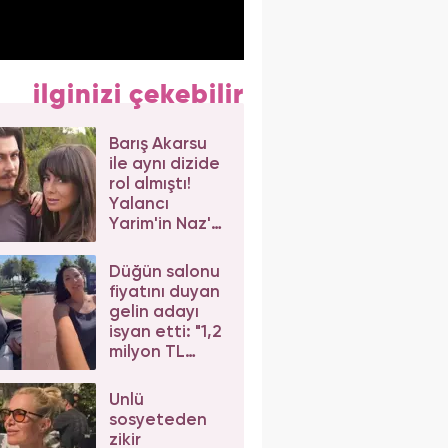
ilginizi çekebilir
Barış Akarsu
ile aynı dizide
rol almıştı!
Yalancı
Yarim'in Naz'ı
Merve Sevi'ye
beğeni yağdı
Düğün salonu
fiyatını duyan
gelin adayı
isyan etti: "1,2
milyon TL
dediler"
Ünlü
sosyeteden
zikir