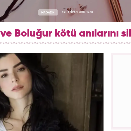
MAGAZİN
13 HAZİRAN 2018, 12:18
e Boluğur kötü anılarını sil