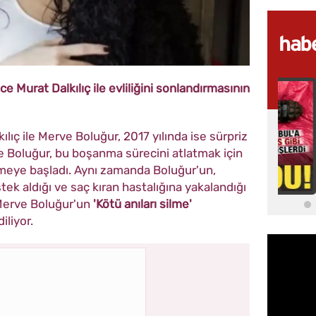
e Murat Dalkılıç ile evliliğini sonlandırmasının
lıç ile Merve Boluğur, 2017 yılında ise sürpriz
ve Boluğur, bu boşanma sürecini atlatmak için
rmeye başladı. Aynı zamanda Boluğur'un,
stek aldığı ve saç kıran hastalığına yakalandığı
e Merve Boluğur'un
'Kötü anıları silme'
liyor.