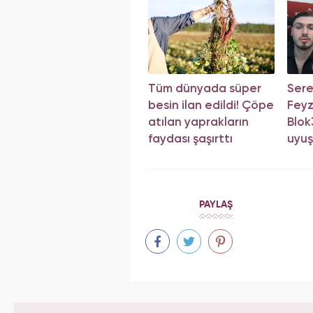
Tüm dünyada süper
Sere
besin ilan edildi! Çöpe
Feyz
atılan yaprakların
Blok3
faydası şaşırttı
uyuş
sonu
PAYLAŞ