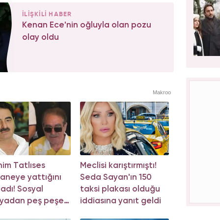
İLİŞKİLİ HABER
Kenan Ece'nin oğluyla olan pozu
olay oldu
Makroo
him Tatlıses
Meclisi karıştırmıştı!
aneye yattığını
Seda Sayan'ın 150
ladı! Sosyal
taksi plakası olduğu
yadan peş peşe
iddiasına yanıt geldi
klama