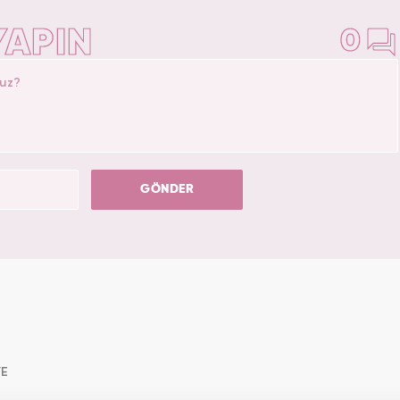
YAPIN
0
GÖNDER
YE