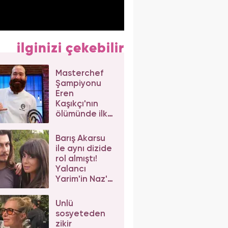
ilginizi çekebilir
Masterchef
Şampiyonu
Eren
Kaşıkçı'nın
ölümünde ilk
izlenim:
Ortağından
Barış Akarsu
dikkat çeken
ile aynı dizide
açıklama
rol almıştı!
Yalancı
Yarim'in Naz'ı
Merve Sevi'ye
beğeni yağdı
Ünlü
sosyeteden
zikir