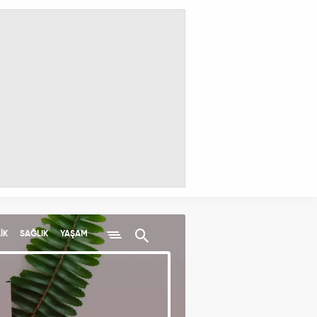
İK
SAĞLIK
YAŞAM