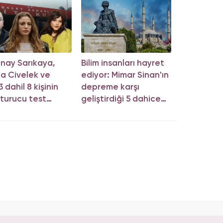
nay Sarıkaya,
Bilim insanları hayret
a Civelek ve
ediyor: Mimar Sinan'ın
 dahil 8 kişinin
depreme karşı
turucu test
geliştirdiği 5 dahice
cu belli oldu!
yöntem!