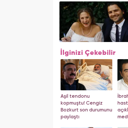
İlginizi Çekebilir
Aşil tendonu
İbra
kopmuştu! Cengiz
hast
Bozkurt son durumunu
açık
paylaştı
med
açı