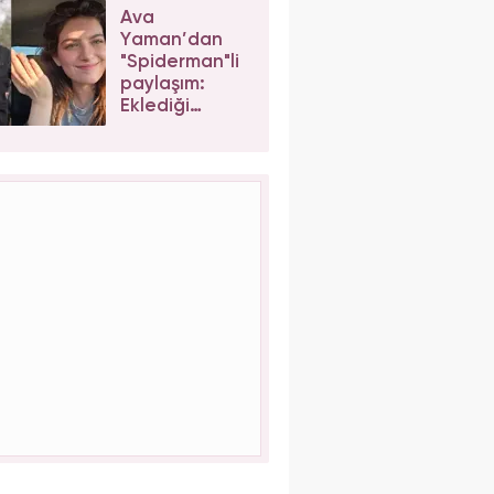
son hali
Ava
korkuttu
Yaman’dan
"Spiderman"li
paylaşım:
Eklediği
etiketler
sosyal
medyayı
karıştırdı