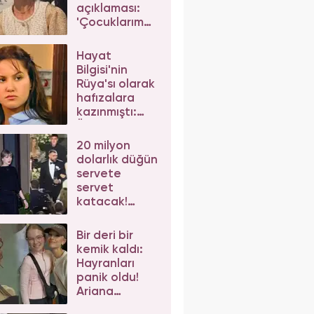
açıklaması:
'Çocuklarım
da çeker'
diyerek gelen
Hayat
eleştirilere
Bilgisi'nin
yanıt verdi
Rüya'sı olarak
hafızalara
kazınmıştı:
Ünlü
oyuncunun
20 milyon
değişimi şoke
dolarlık düğün
etti
servete
servet
katacak!
Taylor Swift'e
iş birlikleri peş
Bir deri bir
peşe geliyor
kemik kaldı:
Hayranları
panik oldu!
Ariana
Grande'nin