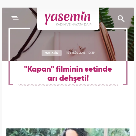
MAGAZİN
15 EYLÜL 2018, 10:39
"Kapan" filminin setinde
arı dehşeti!