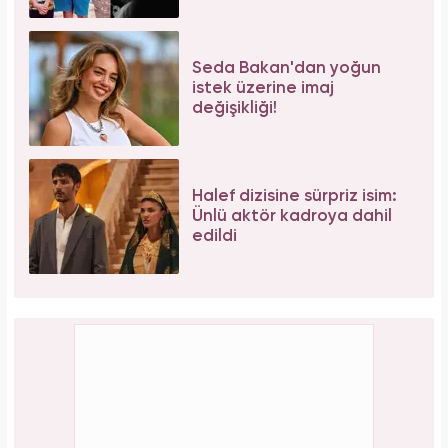
düştüm kaslarım yırtık!"
Meclisi karıştırmıştı! Seda Sayan'ın 150 taksi
plakası olduğu iddiasına yanıt geldi
PAYLAŞ