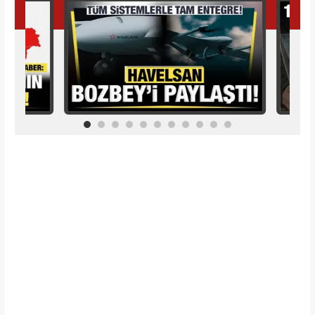
İlginizi Çekebilir
Makroo