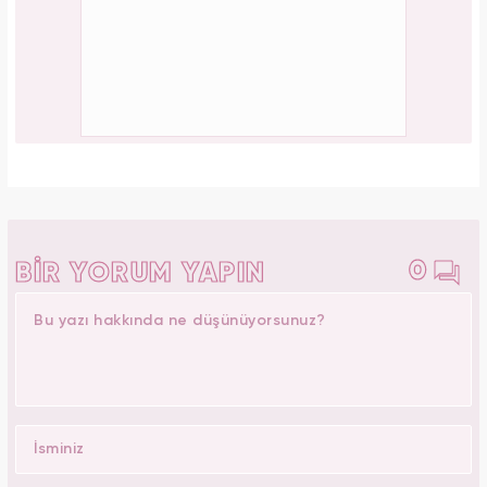
Kübra Beyazoğlu
Yasemin.com -
Editör Hakkında