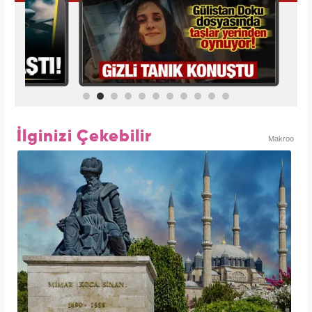
İlginizi Çekebilir
Makroo