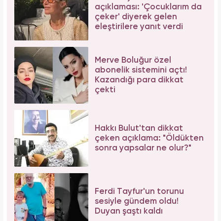
Serenay Sarıkaya, Feyza Civelek ve Blok3
dahil 8 kişinin uyuşturucu test sonucu belli
oldu!
Aslı Bekiroğlu'ndan nazar isyanı: "Düz yolda