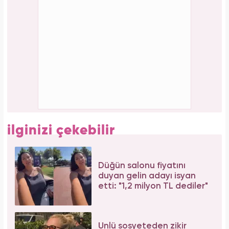
Forbes Iconoclast 50 listesi açıklandı: Taylor
Swift tarihin en zengin kadın müzisyeni oldu!