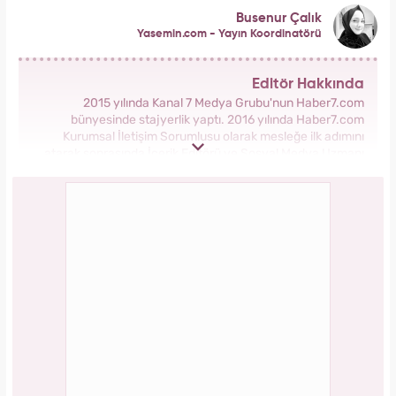
Busenur Çalık
Yasemin.com - Yayın Koordinatörü
Editör Hakkında
2015 yılında Kanal 7 Medya Grubu'nun Haber7.com
bünyesinde stajyerlik yaptı. 2016 yılında Haber7.com
Kurumsal İletişim Sorumlusu olarak mesleğe ilk adımını
atarak sonrasında İçerik Editörü ve Sosyal Medya Uzmanı
olarak görev aldı. 2018 yılında yeni kurulan Yasemin.com
Kadın Sitesinde önce Haber Editörü sonrasında Haber Şefi
olarak görev yaptı. 2021 yılında Yasemin.com'un Yayın
Koordinatörü ve İçerik Sorumluluğu unvanını alarak
çalışmalarına devam ediyor.