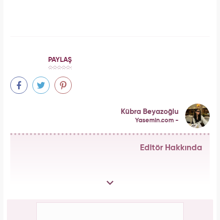
Aşil tendonu kopmuştu! Cengiz Bozkurt son
durumunu paylaştı
Tüm dünyada süper besin ilan edildi! Çöpe
atılan yaprakların faydası şaşırttı