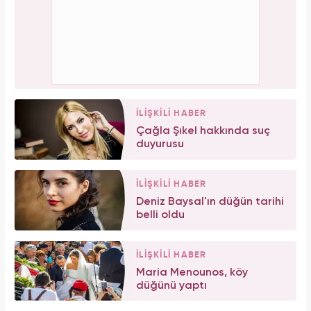
İLİŞKİLİ HABER
Çağla Şıkel hakkında suç
duyurusu
İLİŞKİLİ HABER
Deniz Baysal'ın düğün tarihi
belli oldu
İLİŞKİLİ HABER
Maria Menounos, köy
düğünü yaptı