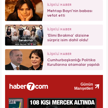
İLİŞKİLİ HABER
Mehtap Bayri'nin babası
vefat etti
İLİŞKİLİ HABER
'Elimi Bırakma' dizisine
sürpriz isim dahil oldu!
İLİŞKİLİ HABER
Cumhurbaşkanlığı Politika
Kurullarına atamalar yapıldı