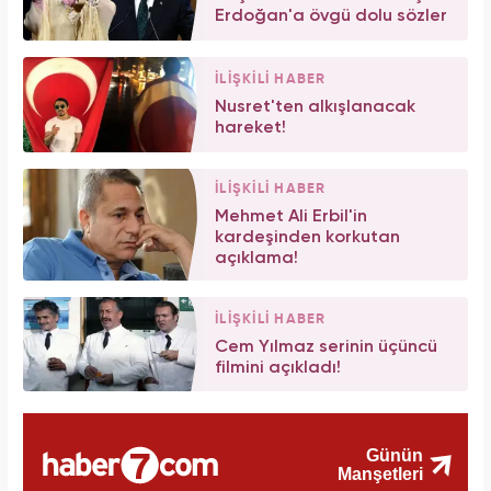
Erdoğan'a övgü dolu sözler
İLİŞKİLİ HABER
Nusret'ten alkışlanacak
hareket!
İLİŞKİLİ HABER
Mehmet Ali Erbil'in
kardeşinden korkutan
açıklama!
İLİŞKİLİ HABER
Cem Yılmaz serinin üçüncü
filmini açıkladı!