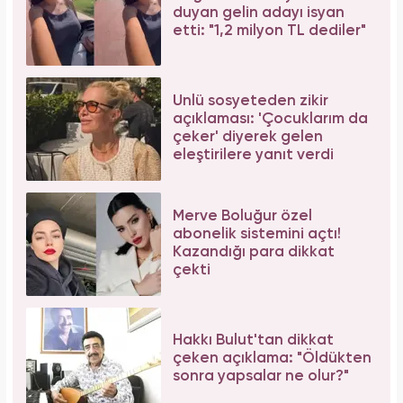
duyan gelin adayı isyan
etti: "1,2 milyon TL dediler"
Ünlü sosyeteden zikir
açıklaması: 'Çocuklarım da
çeker' diyerek gelen
eleştirilere yanıt verdi
Merve Boluğur özel
abonelik sistemini açtı!
Kazandığı para dikkat
çekti
Hakkı Bulut'tan dikkat
çeken açıklama: "Öldükten
sonra yapsalar ne olur?"