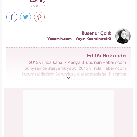
PAYLAŞ
Busenur Çalık
Yasemin.com - Yayın Koordinatörü
Editör Hakkında
2015 yılında Kanal 7 Medya Grubu'nun Haber7.com
bünyesinde stajyerlik yaptı. 2016 yılında Haber7.com
Kurumsal İletişim Sorumlusu olarak mesleğe ilk adımını
atarak sonrasında İçerik Editörü ve Sosyal Medya Uzmanı
olarak görev aldı. 2018 yılında yeni kurulan Yasemin.com
Kadın Sitesinde önce Haber Editörü sonrasında Haber Şefi
olarak görev yaptı. 2021 yılında Yasemin.com'un Yayın
Koordinatörü ve İçerik Sorumluluğu unvanını alarak
çalışmalarına devam ediyor.