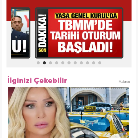
İlginizi Çekebilir
Makroo