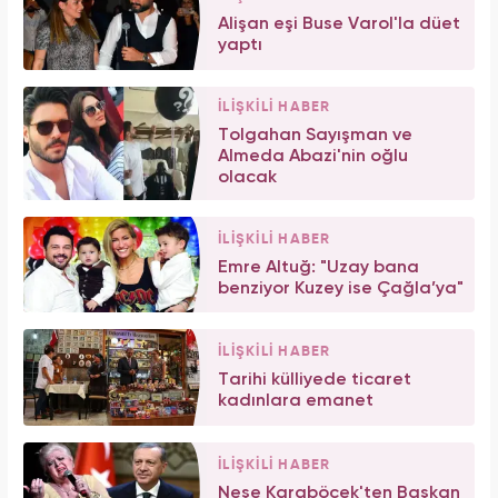
Alişan eşi Buse Varol'la düet
yaptı
İLİŞKİLİ HABER
Tolgahan Sayışman ve
Almeda Abazi'nin oğlu
olacak
İLİŞKİLİ HABER
Emre Altuğ: "Uzay bana
benziyor Kuzey ise Çağla’ya"
İLİŞKİLİ HABER
Tarihi külliyede ticaret
kadınlara emanet
İLİŞKİLİ HABER
Neşe Karaböcek'ten Başkan