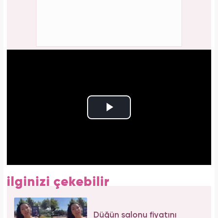
ilginizi çekebilir
Düğün salonu fiyatını