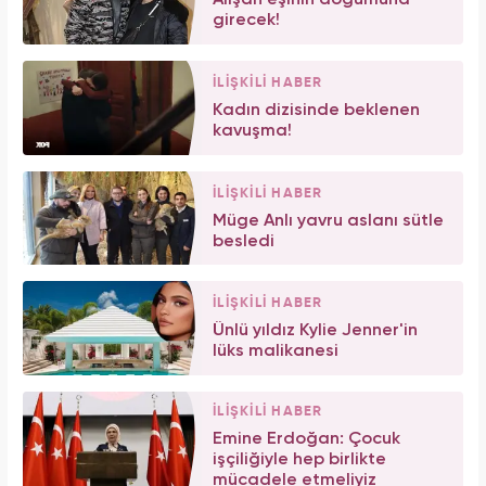
Alişan eşinin doğumuna
girecek!
İLİŞKİLİ HABER
Kadın dizisinde beklenen
kavuşma!
İLİŞKİLİ HABER
Müge Anlı yavru aslanı sütle
besledi
İLİŞKİLİ HABER
Ünlü yıldız Kylie Jenner'in
lüks malikanesi
İLİŞKİLİ HABER
Emine Erdoğan: Çocuk
işçiliğiyle hep birlikte
mücadele etmeliyiz