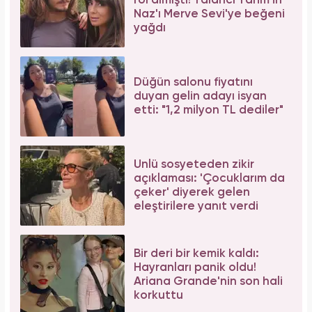
rol almıştı! Yalancı Yarim'in
Naz'ı Merve Sevi'ye beğeni
yağdı
Düğün salonu fiyatını
duyan gelin adayı isyan
etti: "1,2 milyon TL dediler"
Ünlü sosyeteden zikir
açıklaması: 'Çocuklarım da
çeker' diyerek gelen
eleştirilere yanıt verdi
Bir deri bir kemik kaldı:
Hayranları panik oldu!
Ariana Grande'nin son hali
korkuttu