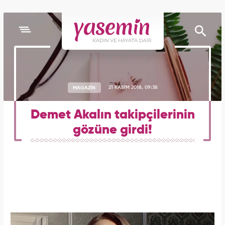
MAGAZİN
21 KASIM 2018, 09:38
Demet Akalın takipçilerinin
gözüne girdi!