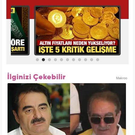
İlginizi Çekebilir
Makroo