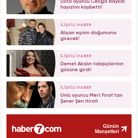
Usta oyuncu Cengiz Baykal
hayatını kaybetti!
İLİŞKİLİ HABER
Alişan eşinin doğumuna
girecek!
İLİŞKİLİ HABER
Demet Akalın takipçilerinin
gözüne girdi!
İLİŞKİLİ HABER
Ünlü oyuncu Mert Fırat'tan
Şener Şen itirafı