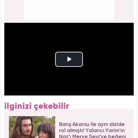
ilginizi çekebilir
Barış Akarsu ile aynı dizide
rol almıştı! Yalancı Yarim'in
Naz'ı Merve Sevi'ye beğeni