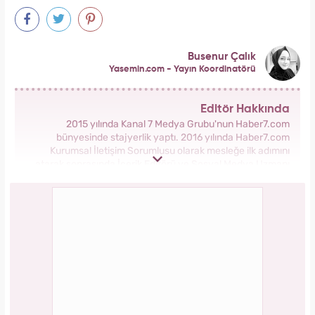
Busenur Çalık
Yasemin.com - Yayın Koordinatörü
Editör Hakkında
2015 yılında Kanal 7 Medya Grubu'nun Haber7.com
bünyesinde stajyerlik yaptı. 2016 yılında Haber7.com
Kurumsal İletişim Sorumlusu olarak mesleğe ilk adımını
atarak sonrasında İçerik Editörü ve Sosyal Medya Uzmanı
olarak görev aldı. 2018 yılında yeni kurulan Yasemin.com
Kadın Sitesinde önce Haber Editörü sonrasında Haber Şefi
olarak görev yaptı. 2021 yılında Yasemin.com'un Yayın
Koordinatörü ve İçerik Sorumluluğu unvanını alarak
çalışmalarına devam ediyor.