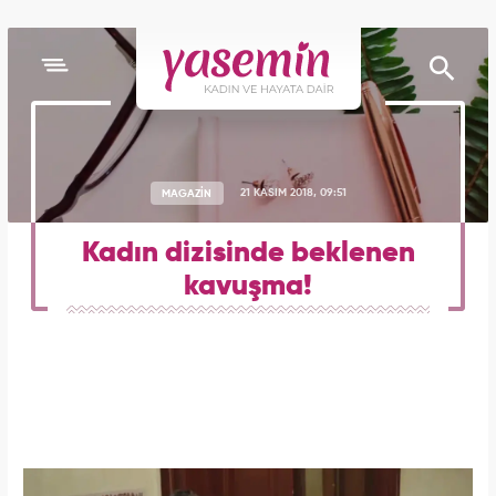
MAGAZİN
21 KASIM 2018, 09:51
Kadın dizisinde beklenen
kavuşma!