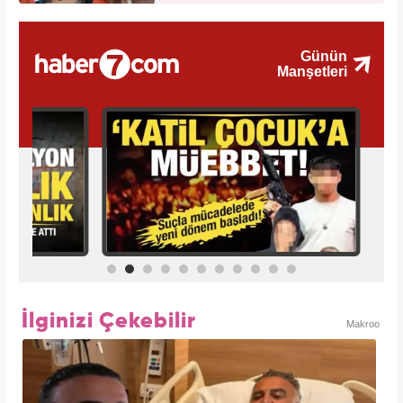
İlginizi Çekebilir
Makroo