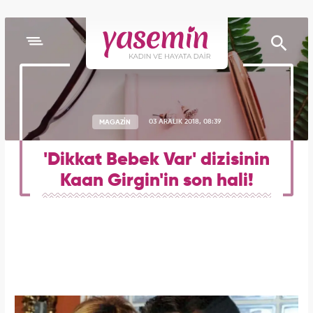
MAGAZİN
03 ARALIK 2018, 08:39
'Dikkat Bebek Var' dizisinin
Kaan Girgin'in son hali!