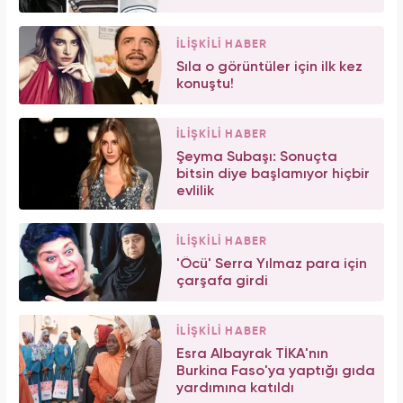
İLİŞKİLİ HABER
Sıla o görüntüler için ilk kez
konuştu!
İLİŞKİLİ HABER
Şeyma Subaşı: Sonuçta
bitsin diye başlamıyor hiçbir
evlilik
İLİŞKİLİ HABER
'Öcü' Serra Yılmaz para için
çarşafa girdi
İLİŞKİLİ HABER
Esra Albayrak TİKA'nın
Burkina Faso'ya yaptığı gıda
yardımına katıldı