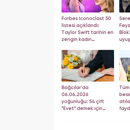
Forbes Iconoclast 50
Sere
listesi açıklandı:
Feyz
Taylor Swift tarihin en
Blok3
zengin kadın
uyuş
müzisyeni oldu!
sonu
Bağcılar'da
Tüm
06.06.2026
besi
yoğunluğu: 54 çift
atıl
"Evet" demek için
fayd
sıraya girdi!