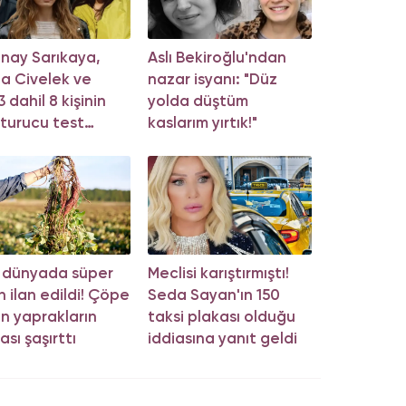
nay Sarıkaya,
Aslı Bekiroğlu'ndan
a Civelek ve
nazar isyanı: "Düz
 dahil 8 kişinin
yolda düştüm
turucu test
kaslarım yırtık!"
cu belli oldu!
 dünyada süper
Meclisi karıştırmıştı!
n ilan edildi! Çöpe
Seda Sayan'ın 150
an yaprakların
taksi plakası olduğu
ası şaşırttı
iddiasına yanıt geldi