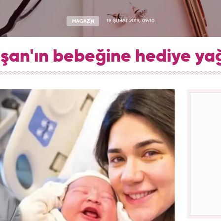
MAGAZİN
19 ŞUBAT 2019, 09:10
işan'ın bebeğine hediye ya