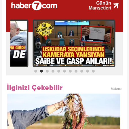
İlginizi Çekebilir
Makroo