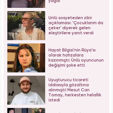
yağdı
Ünlü sosyeteden zikir
açıklaması: 'Çocuklarım da
çeker' diyerek gelen
eleştirilere yanıt verdi
Hayat Bilgisi'nin Rüya'sı
olarak hafızalara
kazınmıştı: Ünlü oyuncunun
değişimi şoke etti
Uyuşturucu ticareti
iddiasıyla gözaltına
alınmıştı! Mesut Can
Tomay, herkesten helallik
istedi