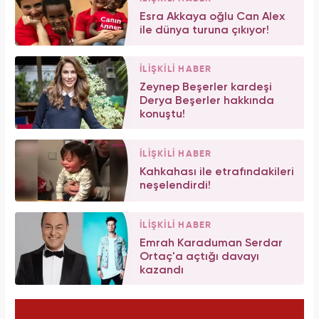
Esra Akkaya oğlu Can Alex
ile dünya turuna çıkıyor!
İLİŞKİLİ HABER
Zeynep Beşerler kardeşi
Derya Beşerler hakkında
konuştu!
İLİŞKİLİ HABER
Kahkahası ile etrafındakileri
neşelendirdi!
İLİŞKİLİ HABER
Emrah Karaduman Serdar
Ortaç'a açtığı davayı
kazandı