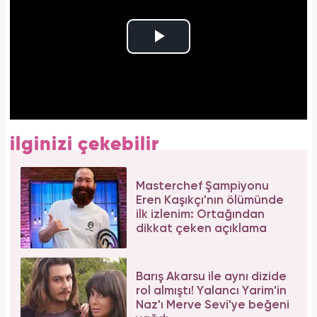
ilginizi çekebilir
Masterchef Şampiyonu
Eren Kaşıkçı'nın ölümünde
ilk izlenim: Ortağından
dikkat çeken açıklama
Barış Akarsu ile aynı dizide
rol almıştı! Yalancı Yarim'in
Naz'ı Merve Sevi'ye beğeni