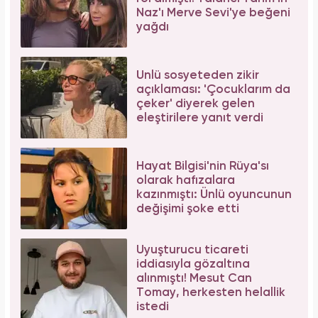
Naz'ı Merve Sevi'ye beğeni
yağdı
Ünlü sosyeteden zikir
açıklaması: 'Çocuklarım da
çeker' diyerek gelen
eleştirilere yanıt verdi
Hayat Bilgisi'nin Rüya'sı
olarak hafızalara
kazınmıştı: Ünlü oyuncunun
değişimi şoke etti
Uyuşturucu ticareti
iddiasıyla gözaltına
alınmıştı! Mesut Can
Tomay, herkesten helallik
istedi