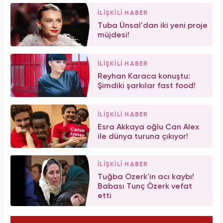
İLİŞKİLİ HABER
Tuba Ünsal'dan iki yeni proje
müjdesi!
İLİŞKİLİ HABER
Reyhan Karaca konuştu:
Şimdiki şarkılar fast food!
İLİŞKİLİ HABER
Esra Akkaya oğlu Can Alex
ile dünya turuna çıkıyor!
İLİŞKİLİ HABER
Tuğba Özerk'in acı kaybı!
Babası Tunç Özerk vefat
etti