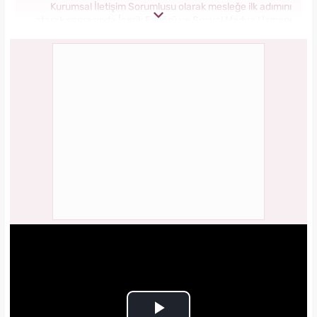
Kurumsal İletişim Sorumlusu olarak mesleğe ilk adımını
atarak sonrasında İçerik Editörü ve Sosyal Medya Uzmanı
olarak görev aldı. 2018 yılında yeni kurulan Yasemin.com
Kadın Sitesinde önce Haber Editörü sonrasında Haber Şefi
olarak görev yaptı. 2021 yılında Yasemin.com'un Yayın
Koordinatörü ve İçerik Sorumluluğu unvanını alarak
çalışmalarına devam ediyor.