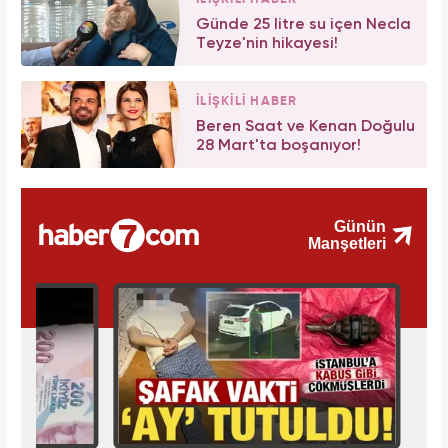
Günde 25 litre su içen Necla
Teyze'nin hikayesi!
İLİŞKİLİ HABER
Beren Saat ve Kenan Doğulu
28 Mart'ta boşanıyor!