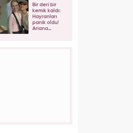
iş birlikleri peş
Bir deri bir
peşe geliyor
kemik kaldı:
Hayranları
panik oldu!
Ariana
Grande'nin
son hali
korkuttu