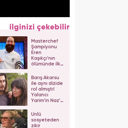
ilginizi çekebilir
Masterchef
Şampiyonu
Eren
Kaşıkçı'nın
ölümünde ilk
izlenim:
Ortağından
Barış Akarsu
dikkat çeken
ile aynı dizide
açıklama
rol almıştı!
Yalancı
Yarim'in Naz'ı
Merve Sevi'ye
beğeni yağdı
Ünlü
sosyeteden
zikir