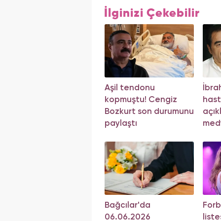
İlginizi Çekebilir
Aşil tendonu
İbra
kopmuştu! Cengiz
hast
Bozkurt son durumunu
açık
paylaştı
med
açı
Bağcılar'da
Forb
06.06.2026
liste