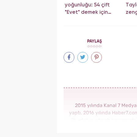
yoğunluğu: 54 çift
Tayl
"Evet" demek için
zeng
sıraya girdi!
müzi
PAYLAŞ
2015 yılında Kanal 7 Medy
yaptı. 2016 yılında Haber7.c
ilk adımını atarak sonrasınd
görev aldı. 2018 yılında 
Haber Editörü sonrasın