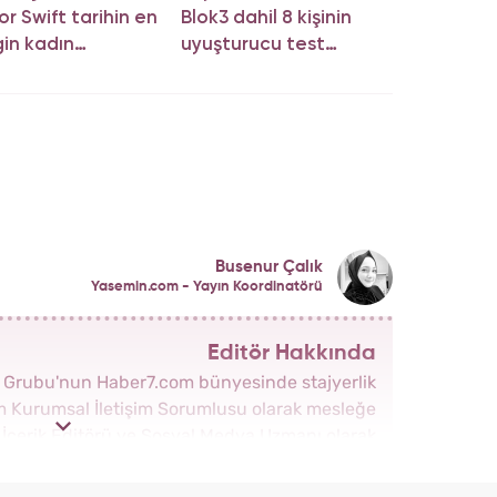
or Swift tarihin en
Blok3 dahil 8 kişinin
in kadın
uyuşturucu test
syeni oldu!
sonucu belli oldu!
Busenur Çalık
Yasemin.com - Yayın Koordinatörü
Editör Hakkında
a Grubu'nun Haber7.com bünyesinde stajyerlik
om Kurumsal İletişim Sorumlusu olarak mesleğe
a İçerik Editörü ve Sosyal Medya Uzmanı olarak
yeni kurulan Yasemin.com Kadın Sitesinde önce
da Haber Şefi olarak görev yaptı. 2021 yılında