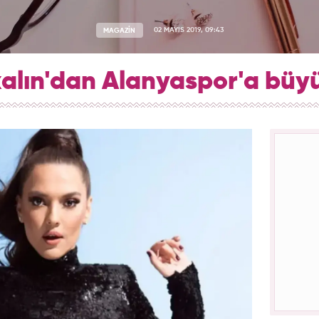
MAGAZİN
02 MAYIS 2019, 09:43
lın'dan Alanyaspor'a büyü