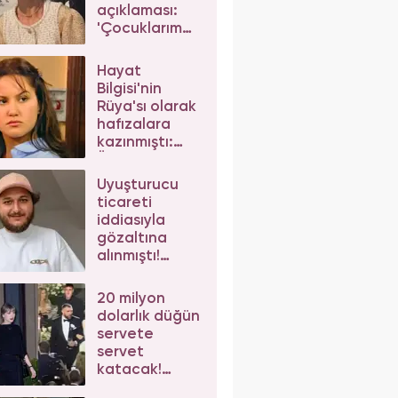
açıklaması:
'Çocuklarım
da çeker'
diyerek gelen
Hayat
eleştirilere
Bilgisi'nin
yanıt verdi
Rüya'sı olarak
hafızalara
kazınmıştı:
Ünlü
oyuncunun
Uyuşturucu
değişimi şoke
ticareti
etti
iddiasıyla
gözaltına
alınmıştı!
Mesut Can
Tomay,
20 milyon
herkesten
dolarlık düğün
helallik istedi
servete
servet
katacak!
Taylor Swift'e