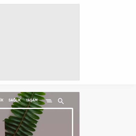
İK
SAĞLIK
YAŞAM