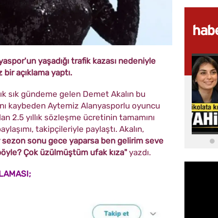
yaspor'un yaşadığı trafik kazası nedeniyle
z bir açıklama yaptı.
sık sık gündeme gelen Demet Akalın bu
tını kaybeden Aytemiz Alanyasporlu oyuncu
lan 2.5 yıllık sözleşme ücretinin tamamını
aylaşımı, takipçileriyle paylaştı. Akalın,
 sezon sonu gece yaparsa ben gelirim seve
 böyle? Çok üzülmüştüm ufak kıza"
yazdı.
KLAMASI;