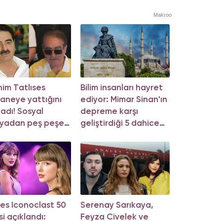
Makroo
him Tatlıses
Bilim insanları hayret
aneye yattığını
ediyor: Mimar Sinan'ın
ladı! Sosyal
depreme karşı
yadan peş peşe
geliştirdiği 5 dahice
klama
yöntem!
es Iconoclast 50
Serenay Sarıkaya,
si açıklandı:
Feyza Civelek ve