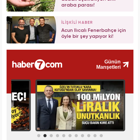
araba parası!
İLİŞKİLİ HABER
Acun Ilıcalı Fenerbahçe için
öyle bir şey yapıyor ki!