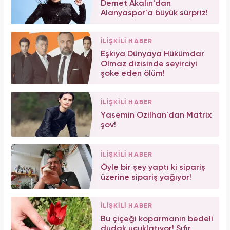
Demet Akalın'dan
Alanyaspor'a büyük sürpriz!
İLİŞKİLİ HABER
Eşkıya Dünyaya Hükümdar
Olmaz dizisinde seyirciyi
şoke eden ölüm!
İLİŞKİLİ HABER
Yasemin Özilhan'dan Matrix
şov!
İLİŞKİLİ HABER
Öyle bir şey yaptı ki sipariş
üzerine sipariş yağıyor!
İLİŞKİLİ HABER
Bu çiçeği koparmanın bedeli
dudak uçuklatıyor! Sıfır