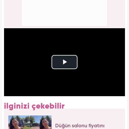
ilginizi çekebilir
Düğün salonu fiyatını