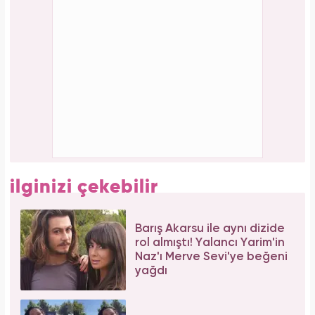
Forbes Iconoclast 50 listesi açıklandı: Taylor
Swift tarihin en zengin kadın müzisyeni oldu!