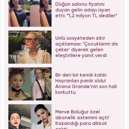
Aşil tendonu kopmuştu! Cengiz Bozkurt son
durumunu paylaştı
İbrahim Tatlıses hastaneye yattığını açıkladı!