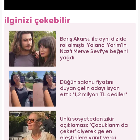
ilginizi çekebilir
Barış Akarsu ile aynı dizide
rol almıştı! Yalancı Yarim'in
Naz'ı Merve Sevi'ye beğeni
yağdı
Düğün salonu fiyatını
duyan gelin adayı isyan
etti: "1,2 milyon TL dediler"
Ünlü sosyeteden zikir
açıklaması: 'Çocuklarım da
çeker' diyerek gelen
eleştirilere yanıt verdi