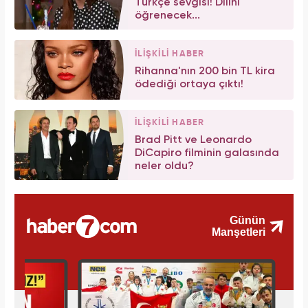
Türkçe sevgisi! Dilini
öğrenecek...
İLİŞKİLİ HABER
Rihanna'nın 200 bin TL kira
ödediği ortaya çıktı!
İLİŞKİLİ HABER
Brad Pitt ve Leonardo
DiCapiro filminin galasında
neler oldu?