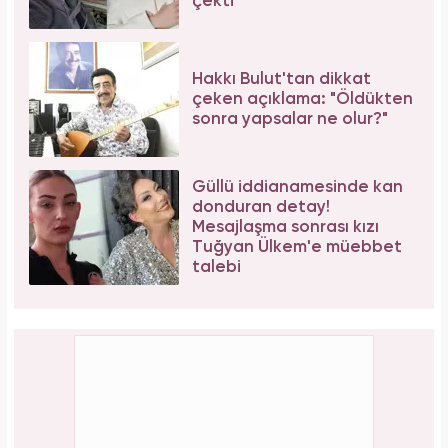
Sosyal medyadan peş peşe açıklama
Aslı Bekiroğlu'ndan nazar isyanı: "Düz yolda
düştüm kaslarım yırtık!"
PAYLAŞ