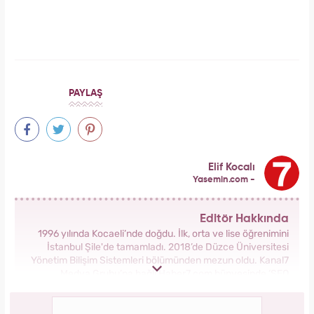
Galatasaray'ın yıldız oyuncusu Mauro Icardi
ile Wanda Nara'nın nafaka davasında karar
çıktı!
Meclisi karıştırmıştı! Seda Sayan'ın 150 taksi
plakası olduğu iddiasına yanıt geldi