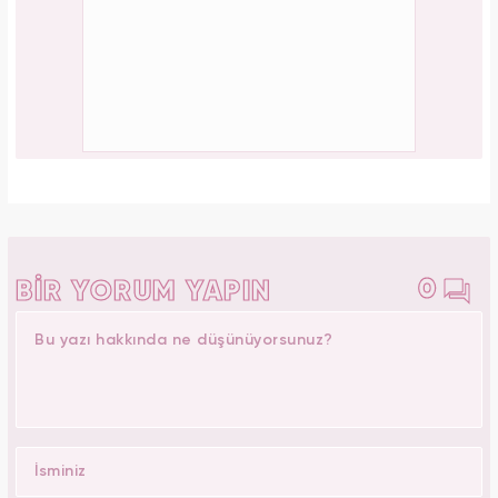
Elif Kocalı
Yasemin.com -
Editör Hakkında
1996 yılında Kocaeli’nde doğdu. İlk, orta ve lise öğrenimini
İstanbul Şile'de tamamladı. 2018’de Düzce Üniversitesi
Yönetim Bilişim Sistemleri bölümünden mezun oldu. Kanal7
Medya Grubu’na bağlı Haber7.com bünyesinde ‘SEO
Editörü’ unvanıyla görev yapmaktadır.