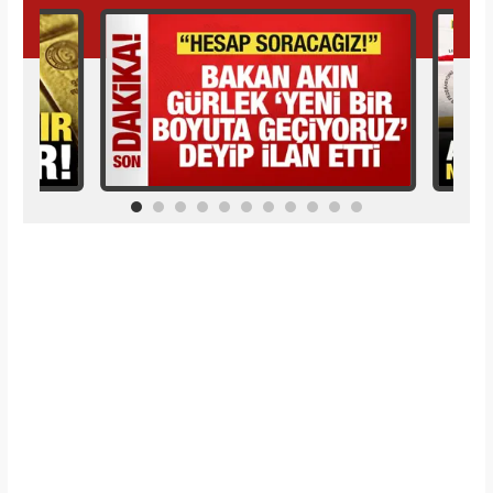
İlginizi Çekebilir
Makroo