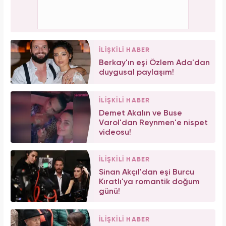
İLİŞKİLİ HABER
Berkay'ın eşi Özlem Ada'dan
duygusal paylaşım!
İLİŞKİLİ HABER
Demet Akalın ve Buse
Varol'dan Reynmen'e nispet
videosu!
İLİŞKİLİ HABER
Sinan Akçıl'dan eşi Burcu
Kıratlı'ya romantik doğum
günü!
İLİŞKİLİ HABER