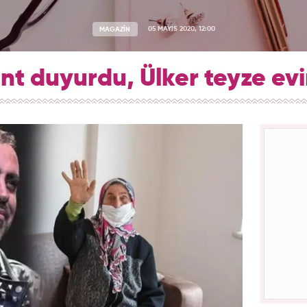
MAGAZİN
05 MAYIS 2020, 12:00
nt duyurdu, Ülker teyze ev