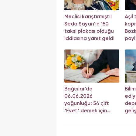
Meclisi karıştırmıştı!
Aşil
Seda Sayan'ın 150
kop
taksi plakası olduğu
Bozk
iddiasına yanıt geldi
payl
Bağcılar'da
Bili
06.06.2026
ediy
yoğunluğu: 54 çift
depr
"Evet" demek için
geli
sıraya girdi!
yön