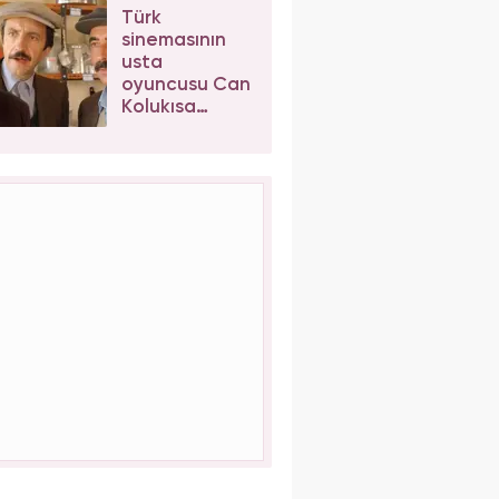
sosyal
Türk
medyayı
sinemasının
karıştırdı
usta
oyuncusu Can
Kolukısa
hayatını
kaybetti!