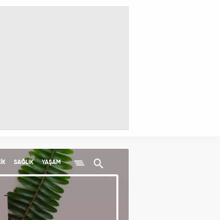
İK
SAĞLIK
YAŞAM