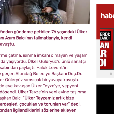
fından gündeme getirilen 76 yaşındaki Ülker
ı Asım Balcı'nın talimatlarıyla, kendi
kavuştu.
erme çatma, ısınma imkanı olmayan ve yaşam
uda yaşıyordu. Ülker Güleryüz’ü ünlü sanatçı
abından paylaştı. Haluk Levent’in
e geçen Altındağ Belediye Başkanı Doç.Dr.
lker Güleryüz sımsıcak bir yuvaya kavuştu.
de eve kavuşan Ülker Teyze’ye, yepyeni
ı döşendi. Ülker Teyze’nin yeni evine taşınma
Başkan Balcı
“Ülker Teyzemiz artık bize
rdeşleri, çocukları ve torunları var” dedi.
ından ilgilendiklerini sözlerine ekleyen