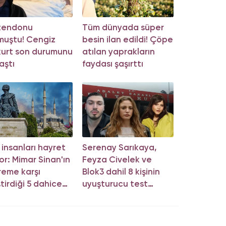
 tendonu
Tüm dünyada süper
muştu! Cengiz
besin ilan edildi! Çöpe
urt son durumunu
atılan yaprakların
aştı
faydası şaşırttı
m insanları hayret
Serenay Sarıkaya,
or: Mimar Sinan'ın
Feyza Civelek ve
eme karşı
Blok3 dahil 8 kişinin
ştirdiği 5 dahice
uyuşturucu test
tem!
sonucu belli oldu!