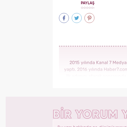
PAYLAŞ
2015 yılında Kanal 7 Medy
yaptı. 2016 yılında Haber7.c
ilk adımını atarak sonrasınd
görev aldı. 2018 yılında 
Haber Editörü sonrasın
Yasemin.com'un Yayın Koordi
BİR YORUM 