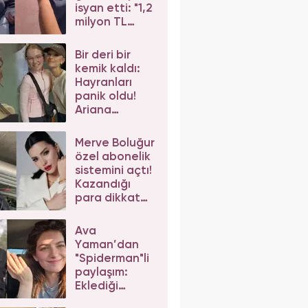
isyan etti: "1,2
milyon TL
dediler"
Bir deri bir
kemik kaldı:
Hayranları
panik oldu!
Ariana
Grande'nin
son hali
Merve Boluğur
korkuttu
özel abonelik
sistemini açtı!
Kazandığı
para dikkat
çekti
Ava
Yaman’dan
"Spiderman"li
paylaşım:
Eklediği
etiketler