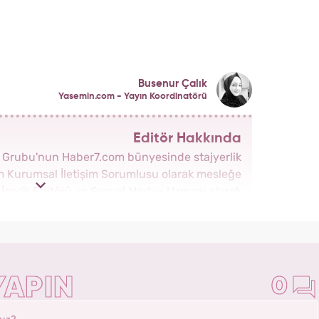
Busenur Çalık
Yasemin.com - Yayın Koordinatörü
Editör Hakkında
a Grubu'nun Haber7.com bünyesinde stajyerlik
om Kurumsal İletişim Sorumlusu olarak mesleğe
a İçerik Editörü ve Sosyal Medya Uzmanı olarak
yeni kurulan Yasemin.com Kadın Sitesinde önce
da Haber Şefi olarak görev yaptı. 2021 yılında
natörü ve İçerik Sorumluluğu unvanını alarak
çalışmalarına devam ediyor.
YAPIN
0