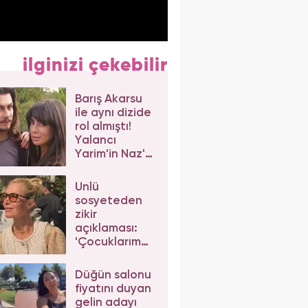
ilginizi çekebilir
Barış Akarsu
ile aynı dizide
rol almıştı!
Yalancı
Yarim'in Naz'ı
Merve Sevi'ye
beğeni yağdı
Ünlü
sosyeteden
zikir
açıklaması:
'Çocuklarım
da çeker'
diyerek gelen
Düğün salonu
eleştirilere
fiyatını duyan
yanıt verdi
gelin adayı