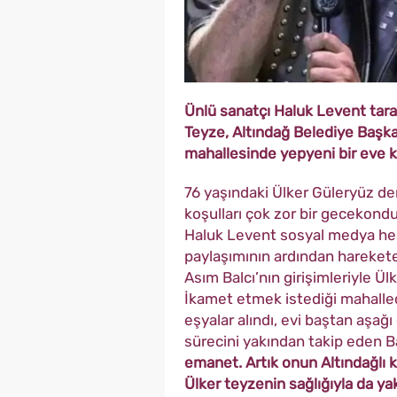
Ünlü sanatçı Haluk Levent tara
Teyze, Altındağ Belediye Başkan
mahallesinde yepyeni bir eve 
76 yaşındaki Ülker Güleryüz d
koşulları çok zor bir gecekond
Haluk Levent sosyal medya hes
paylaşımının ardından hareket
Asım Balcı’nın girişimleriyle Ü
İkamet etmek istediği mahalle
eşyalar alındı, evi baştan aşağ
sürecini yakından takip eden 
emanet. Artık onun Altındağlı ka
Ülker teyzenin sağlığıyla da yak