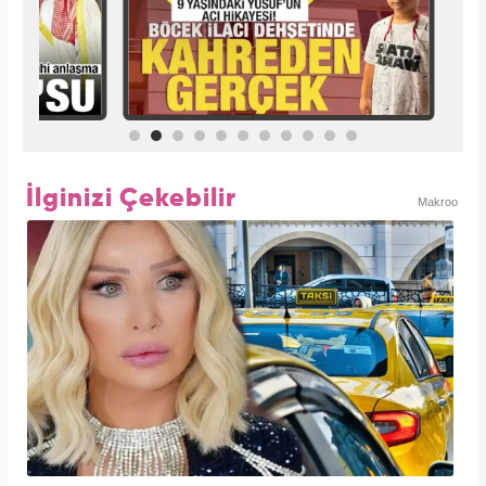
İlginizi Çekebilir
Makroo