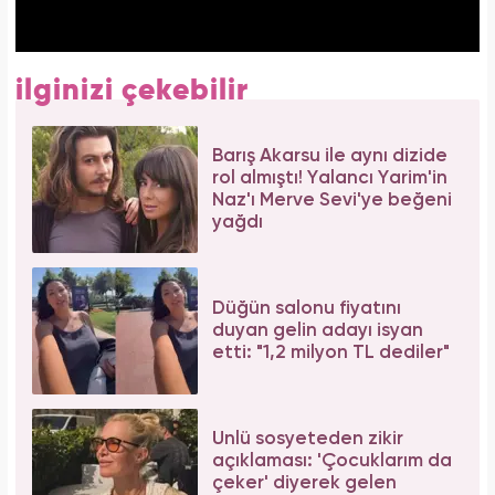
ilginizi çekebilir
Barış Akarsu ile aynı dizide
rol almıştı! Yalancı Yarim'in
Naz'ı Merve Sevi'ye beğeni
yağdı
Düğün salonu fiyatını
duyan gelin adayı isyan
etti: "1,2 milyon TL dediler"
Ünlü sosyeteden zikir
açıklaması: 'Çocuklarım da
çeker' diyerek gelen