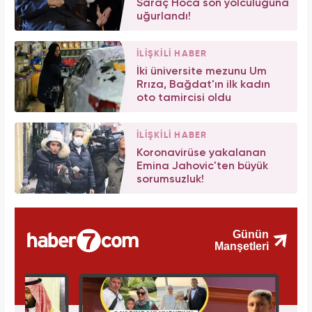
Saraç Hoca son yolculuğuna
uğurlandı!
İLİŞKİLİ HABER
İki üniversite mezunu Um
Rrıza, Bağdat'ın ilk kadın
oto tamircisi oldu
İLİŞKİLİ HABER
Koronavirüse yakalanan
Emina Jahovic'ten büyük
sorumsuzluk!