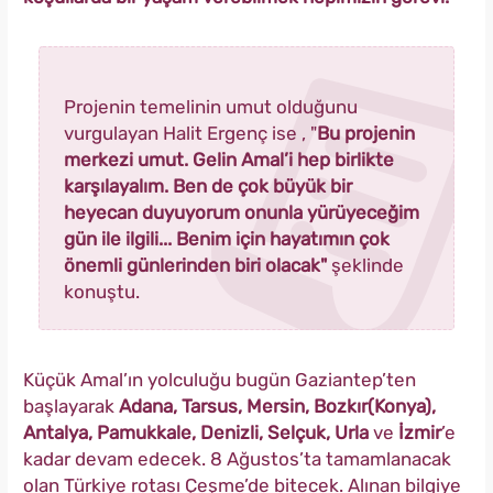
Projenin temelinin umut olduğunu
vurgulayan Halit Ergenç ise , "
Bu projenin
merkezi umut. Gelin Amal’i hep birlikte
karşılayalım. Ben de çok büyük bir
heyecan duyuyorum onunla yürüyeceğim
gün ile ilgili... Benim için hayatımın çok
önemli günlerinden biri olacak"
şeklinde
konuştu.
Küçük Amal’ın yolculuğu bugün Gaziantep’ten
başlayarak
Adana, Tarsus, Mersin, Bozkır(Konya),
Antalya, Pamukkale, Denizli, Selçuk, Urla
ve
İzmir
’e
kadar devam edecek. 8 Ağustos’ta tamamlanacak
olan Türkiye rotası Çeşme’de bitecek. Alınan bilgiye