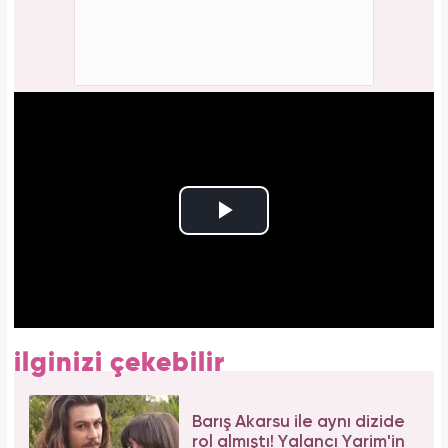
ilginizi çekebilir
Barış Akarsu ile aynı dizide
rol almıştı! Yalancı Yarim'in