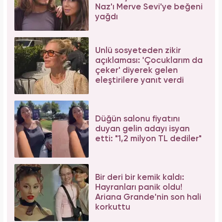
Naz'ı Merve Sevi'ye beğeni
yağdı
Ünlü sosyeteden zikir
açıklaması: 'Çocuklarım da
çeker' diyerek gelen
eleştirilere yanıt verdi
Düğün salonu fiyatını
duyan gelin adayı isyan
etti: "1,2 milyon TL dediler"
Bir deri bir kemik kaldı:
Hayranları panik oldu!
Ariana Grande'nin son hali
korkuttu