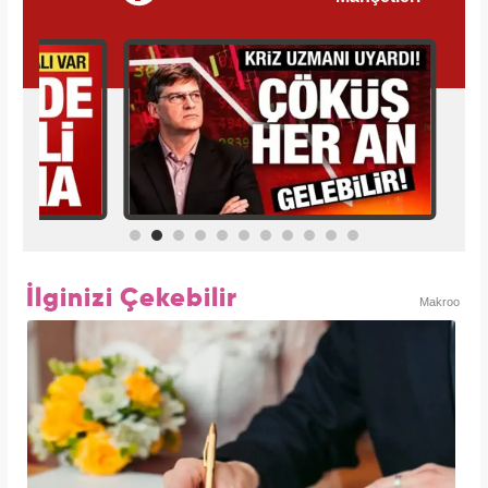
İlginizi Çekebilir
Makroo