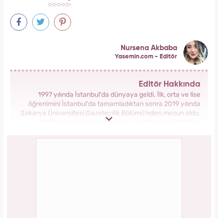
Nursena Akbaba
Yasemin.com - Editör
Editör Hakkında
1997 yılında İstanbul'da dünyaya geldi. İlk, orta ve lise
öğrenimini İstanbul'da tamamladıktan sonra 2019 yılında
Sakarya Üniversitesi Gazetecilik Bölümü'nden mezun oldu.
2018 yılında Hürriyet Gazetesi ve 2019 yılında TRT'de
stajlarını tamamladı. 2021 yılından itibaren Kanal 7 Medya
Grubu bünyesinde yer alan Yasemin.com'da İçerik Editörü
olarak görev yapmaktadır.