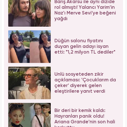
Barış Akarsu ile aynı dizide
rol almıştı! Yalancı Yarim'in
Naz'ı Merve Sevi'ye beğeni
yağdı
Düğün salonu fiyatını
duyan gelin adayı isyan
etti: "1,2 milyon TL dediler"
Ünlü sosyeteden zikir
açıklaması: 'Çocuklarım da
çeker' diyerek gelen
eleştirilere yanıt verdi
Bir deri bir kemik kaldı:
Hayranları panik oldu!
Ariana Grande'nin son hali