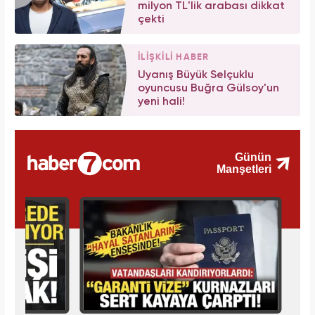
milyon TL'lik arabası dikkat
çekti
İLİŞKİLİ HABER
Uyanış Büyük Selçuklu
oyuncusu Buğra Gülsoy'un
yeni hali!