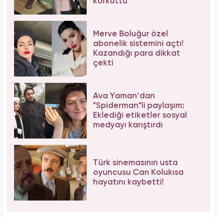
korkuttu
Merve Boluğur özel
abonelik sistemini açtı!
Kazandığı para dikkat
çekti
Ava Yaman’dan
"Spiderman"li paylaşım:
Eklediği etiketler sosyal
medyayı karıştırdı
Türk sinemasının usta
oyuncusu Can Kolukısa
hayatını kaybetti!