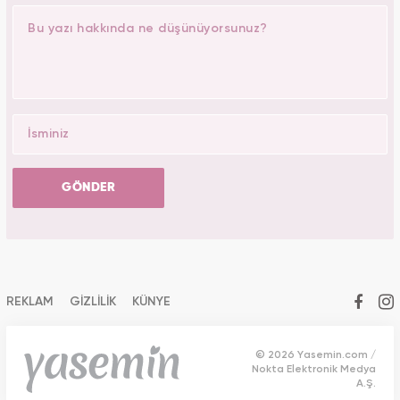
GÖNDER
REKLAM
GİZLİLİK
KÜNYE
© 2026 Yasemin.com /
Nokta Elektronik Medya
A.Ş.