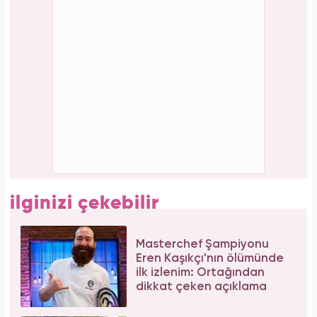
Tüm dünyada süper besin ilan edildi! Çöpe
atılan yaprakların faydası şaşırttı