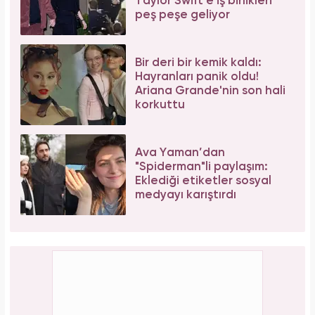
plakası olduğu iddiasına yanıt geldi
Serenay Sarıkaya, Feyza Civelek ve Blok3
dahil 8 kişinin uyuşturucu test sonucu belli
oldu!
PAYLAŞ