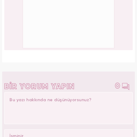
Kübra Beyazoğlu
Yasemin.com -
Editör Hakkında