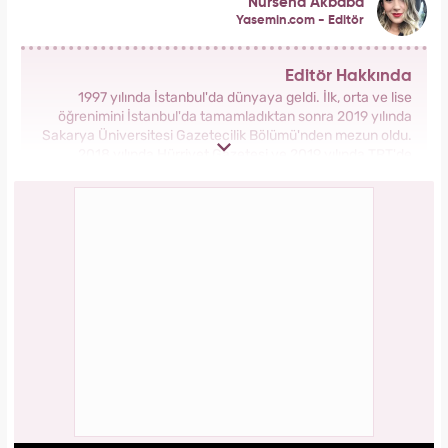
Nursena Akbaba
Yasemin.com - Editör
Editör Hakkında
1997 yılında İstanbul'da dünyaya geldi. İlk, orta ve lise
öğrenimini İstanbul'da tamamladıktan sonra 2019 yılında
Sakarya Üniversitesi Gazetecilik Bölümü'nden mezun oldu.
2018 yılında Hürriyet Gazetesi ve 2019 yılında TRT'de
stajlarını tamamladı. 2021 yılından itibaren Kanal 7 Medya
Grubu bünyesinde yer alan Yasemin.com'da İçerik Editörü
olarak görev yapmaktadır.