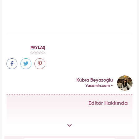
Aslı Bekiroğlu'ndan nazar isyanı: "Düz yolda
düştüm kaslarım yırtık!"
Aşil tendonu kopmuştu! Cengiz Bozkurt son
durumunu paylaştı