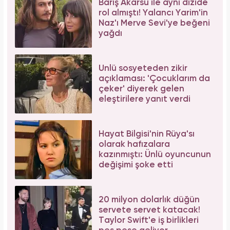
Barış Akarsu ile aynı dizide
rol almıştı! Yalancı Yarim'in
Naz'ı Merve Sevi'ye beğeni
yağdı
Ünlü sosyeteden zikir
açıklaması: 'Çocuklarım da
çeker' diyerek gelen
eleştirilere yanıt verdi
Hayat Bilgisi'nin Rüya'sı
olarak hafızalara
kazınmıştı: Ünlü oyuncunun
değişimi şoke etti
20 milyon dolarlık düğün
servete servet katacak!
Taylor Swift'e iş birlikleri