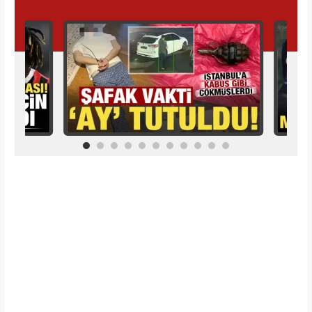
İlginizi Çekebilir
Makroo