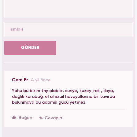
GÖNDER
Cem Er
4 yıl önce
Yahu bu bizim thy olabilir, suriye, kuzey ırak , libya,
dağlık karabağ. el al israil havayollarına bir tavırda
bulunmaya bu adamın gücü yetmez.
Beğen