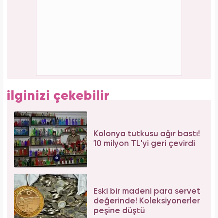
Serenay Sarıkaya, Feyza Civelek ve Blok3
dahil 8 kişinin uyuşturucu test sonucu belli
oldu!