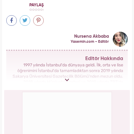
PAYLAŞ
Nursena Akbaba
Yasemin.com - Editör
Editör Hakkında
1997 yılında İstanbul'da dünyaya geldi. İlk, orta ve lise
öğrenimini İstanbul'da tamamladıktan sonra 2019 yılında
Sakarya Üniversitesi Gazetecilik Bölümü'nden mezun oldu.
2018 yılında Hürriyet Gazetesi ve 2019 yılında TRT'de
stajlarını tamamladı. 2021 yılından itibaren Kanal 7 Medya
Grubu bünyesinde yer alan Yasemin.com'da İçerik Editörü
olarak görev yapmaktadır.