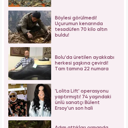
Aslı Bekiroğlu'ndan nazar isyanı: "Düz yolda
düştüm kaslarım yırtık!"
İbrahim Tatlıses hastaneye yattığını açıkladı!
Sosyal medyadan peş peşe açıklama