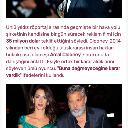
Ünlü yıldız röportaj sırasında geçmişte bir hava yolu
şirketinin kendisine bir gün sürecek reklam filmi için
35 milyon dolar
teklif ettiğini söyledi. Clooney, 2014
yılından beri evli olduğu uluslararası insan hakları
hukukçusu olan eşi
Amal Clooney
’e bu konuda
danıştığını anlattı. Eşiyle ortak bir karar aldıklarını
söyleyen ünlü oyuncu,
"Buna değmeyeceğine karar
verdik"
ifadelerini kullandı.