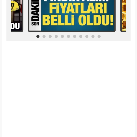
İlginizi Çekebilir
Makroo