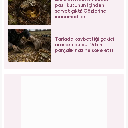
Bağcılar'da 06.06.2026 yoğunluğu: 54 çift
"Evet" demek için sıraya girdi!
PAYLAŞ