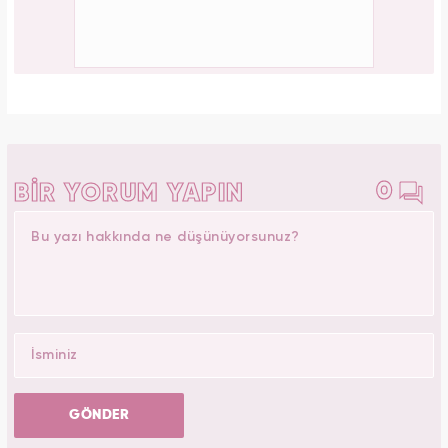
Gülşah Kerimoğlu
Yasemin.com - Şef Editör
Editör Hakkında
Üsküdar Üniversitesi Yeni Medya ve Gazetecilik
bölümünden 2019 yılında onur öğrencisi olarak diplomasını
aldı. Okul gazetesinde birçok habere ve röportaja imza attı.
Kanal 7 Medya Grubu bünyesinde Haber 7 ve
Yasemin.com’da staj yaptı. Anadolu Ajansı’nda gönüllü
stajyerlik yaptı. Yasemin.com’da mesleğe ilk adımını attı.
2019 yılında Kanal 7 Medya grubu bünyesinde yer alan
Yasemin.com kadın sitesinde İçerik Editörü olarak
çalışmaya başladı. Burada pek çok özel habere imza attı,
kategori bazında içerikler oluşturdu. 2023 yılında
Yasemin.com'da Şef Editör olarak görev yapmaktadır.