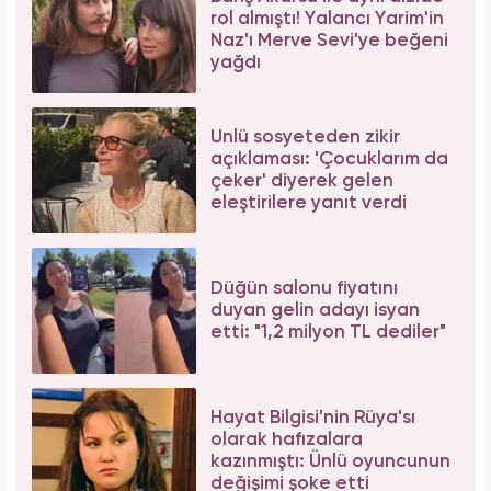
rol almıştı! Yalancı Yarim'in
Naz'ı Merve Sevi'ye beğeni
yağdı
Ünlü sosyeteden zikir
açıklaması: 'Çocuklarım da
çeker' diyerek gelen
eleştirilere yanıt verdi
Düğün salonu fiyatını
duyan gelin adayı isyan
etti: "1,2 milyon TL dediler"
Hayat Bilgisi'nin Rüya'sı
olarak hafızalara
kazınmıştı: Ünlü oyuncunun
değişimi şoke etti