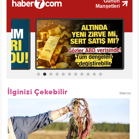
İlginizi Çekebilir
Makroo