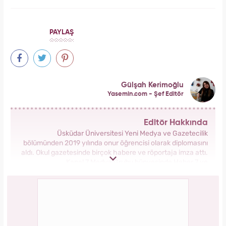
Tüm dünyada süper besin ilan edildi! Çöpe
atılan yaprakların faydası şaşırttı
Galatasaray'ın yıldız oyuncusu Mauro Icardi
ile Wanda Nara'nın nafaka davasında karar
çıktı!