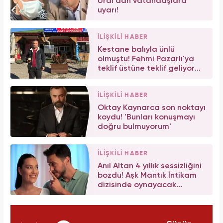
Ural'dan vatandaşlara
uyarı!
İLİŞKİLİ HABER
Kestane balıyla ünlü
olmuştu! Fehmi Pazarlı'ya
teklif üstüne teklif geliyor...
İLİŞKİLİ HABER
Oktay Kaynarca son noktayı
koydu! 'Bunları konuşmayı
doğru bulmuyorum'
İLİŞKİLİ HABER
Anıl Altan 4 yıllık sessizliğini
bozdu! Aşk Mantık İntikam
dizisinde oynayacak...