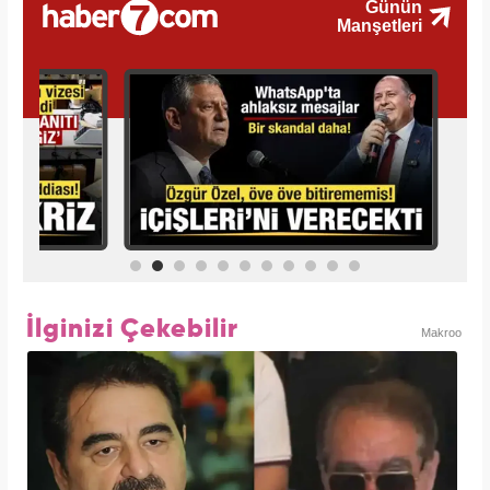
İlginizi Çekebilir
Makroo