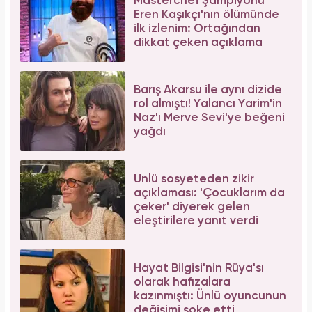
Masterchef Şampiyonu
Eren Kaşıkçı'nın ölümünde
ilk izlenim: Ortağından
dikkat çeken açıklama
Barış Akarsu ile aynı dizide
rol almıştı! Yalancı Yarim'in
Naz'ı Merve Sevi'ye beğeni
yağdı
Ünlü sosyeteden zikir
açıklaması: 'Çocuklarım da
çeker' diyerek gelen
eleştirilere yanıt verdi
Hayat Bilgisi'nin Rüya'sı
olarak hafızalara
kazınmıştı: Ünlü oyuncunun
değişimi şoke etti