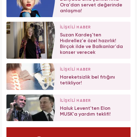
Ora'dan servet değerinde
anlaşma!
İLİŞKİLİ HABER
Suzan Kardeş'ten
Hıdırellez'e özel hazırlık!
Birçok ilde ve Balkanlar'da
konser verecek
İLİŞKİLİ HABER
Hareketsizlik bel fıtığını
tetikliyor!
İLİŞKİLİ HABER
Haluk Levent'ten Elon
MUSK'a yardım teklifi!