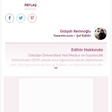
PAYLAŞ
Gülşah Kerimoğlu
Yasemin.com - Şef Editör
Editör Hakkında
Üsküdar Üniversitesi Yeni Medya ve Gazetecilik
bölümünden 2019 yılında onur öğrencisi olarak diplomasını
aldı. Okul gazetesinde birçok habere ve röportaja imza attı.
Kanal 7 Medya Grubu bünyesinde Haber 7 ve
Yasemin.com’da staj yaptı. Anadolu Ajansı’nda gönüllü
stajyerlik yaptı. Yasemin.com’da mesleğe ilk adımını attı.
2019 yılında Kanal 7 Medya grubu bünyesinde yer alan
Yasemin.com kadın sitesinde İçerik Editörü olarak
çalışmaya başladı. Burada pek çok özel habere imza attı,
kategori bazında içerikler oluşturdu. 2023 yılında
Yasemin.com'da Şef Editör olarak görev yapmaktadır.