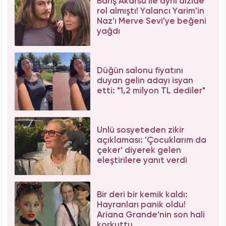
Barış Akarsu ile aynı dizide
rol almıştı! Yalancı Yarim'in
Naz'ı Merve Sevi'ye beğeni
yağdı
Düğün salonu fiyatını
duyan gelin adayı isyan
etti: "1,2 milyon TL dediler"
Ünlü sosyeteden zikir
açıklaması: 'Çocuklarım da
çeker' diyerek gelen
eleştirilere yanıt verdi
Bir deri bir kemik kaldı:
Hayranları panik oldu!
Ariana Grande'nin son hali
korkuttu