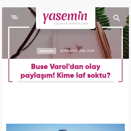
MAGAZİN
25 AĞUSTOS 2022, 09:07
Buse Varol'dan olay
paylaşım! Kime laf soktu?