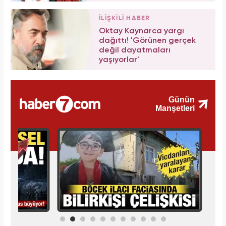
İLİŞKİLİ HABER
Oktay Kaynarca yargı
dağıttı! 'Görünen gerçek
değil dayatmaları
yaşıyorlar'