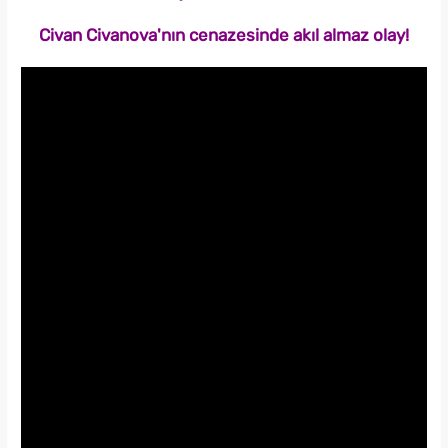
Civan Civanova'nın cenazesinde akıl almaz olay!