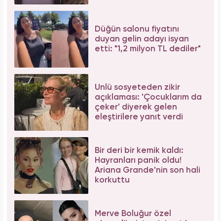
Düğün salonu fiyatını
duyan gelin adayı isyan
etti: "1,2 milyon TL dediler"
Ünlü sosyeteden zikir
açıklaması: 'Çocuklarım da
çeker' diyerek gelen
eleştirilere yanıt verdi
Bir deri bir kemik kaldı:
Hayranları panik oldu!
Ariana Grande'nin son hali
korkuttu
Merve Boluğur özel