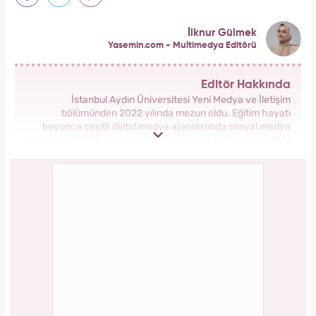
İlknur Gülmek
Yasemin.com - Multimedya Editörü
Editör Hakkında
İstanbul Aydın Üniversitesi Yeni Medya ve İletişim
bölümünden 2022 yılında mezun oldu. Eğitim hayatı
boyunca çeşitli dijital medya ajanslarında sosyal medya
içerik üreticisi ve video editörü olarak çalıştıktan sonra 2021
yılında internet haberciliğine başladı. Meslek hayatına
Kanal7 Medya Grubu Yasemin.com bünyesinde Multimedya
Editörü olarak devam etmektedir.