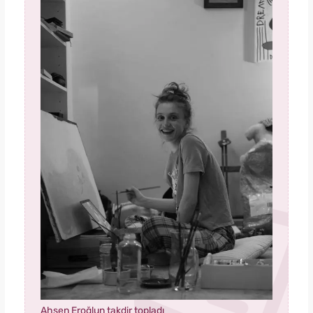
Ahsen Eroğlun takdir topladı