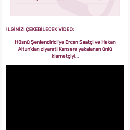
İLGİNİZİ ÇEKEBİLECEK VİDEO:
Hüsnü Şenlendirici'ye Ercan Saatçi ve Hakan
Altun'dan ziyaret! Kansere yakalanan ünlü
klarnetçiyi...