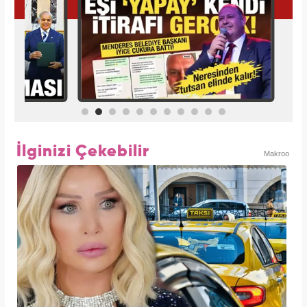
İlginizi Çekebilir
Makroo