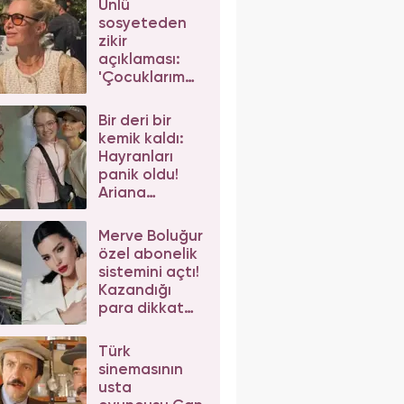
Ünlü
sosyeteden
zikir
açıklaması:
'Çocuklarım
da çeker'
diyerek gelen
Bir deri bir
eleştirilere
kemik kaldı:
yanıt verdi
Hayranları
panik oldu!
Ariana
Grande'nin
son hali
Merve Boluğur
korkuttu
özel abonelik
sistemini açtı!
Kazandığı
para dikkat
çekti
Türk
sinemasının
usta