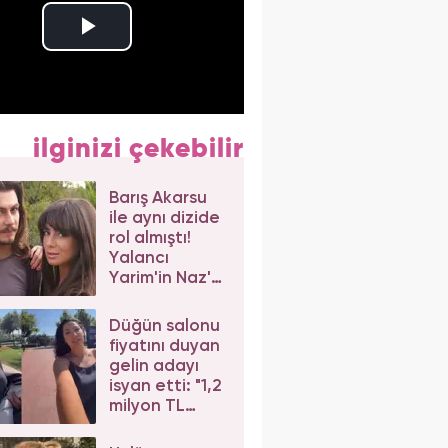
ilginizi çekebilir
Barış Akarsu
ile aynı dizide
rol almıştı!
Yalancı
Yarim'in Naz'ı
Merve Sevi'ye
beğeni yağdı
Düğün salonu
fiyatını duyan
gelin adayı
isyan etti: "1,2
milyon TL
dediler"