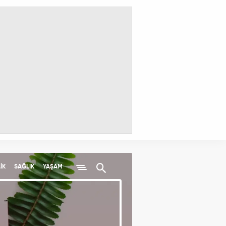
İK
SAĞLIK
YAŞAM