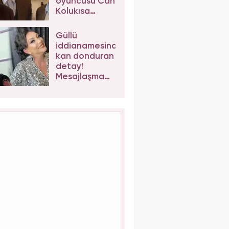
oyuncusu Can
Kolukısa
hayatını
kaybetti!
Güllü
iddianamesinde
kan donduran
detay!
Mesajlaşma
sonrası kızı
Tuğyan
Ülkem'e
müebbet
talebi