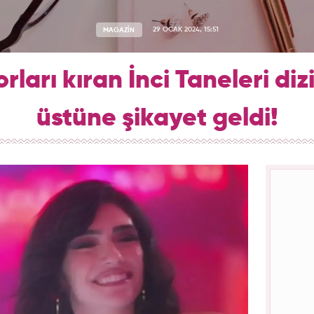
MAGAZİN
29 OCAK 2024, 15:51
rları kıran İnci Taneleri diz
üstüne şikayet geldi!