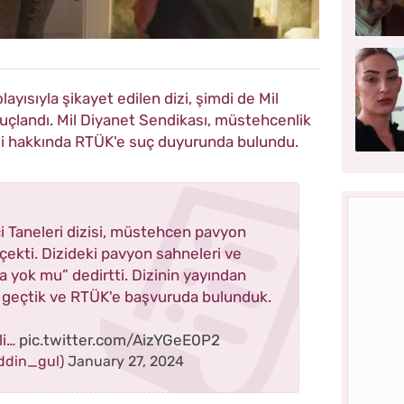
yısıyla şikayet edilen dizi, şimdi de Mil
uçlandı. Mil Diyanet Sendikası, müstehcenlik
zisi hakkında RTÜK'e suç duyurunda bulundu.
i Taneleri dizisi, müstehcen pavyon
 çekti. Dizideki pavyon sahneleri ve
 yok mu” dedirtti. Dizinin yayından
te geçtik ve RTÜK'e başvuruda bulunduk.
li…
pic.twitter.com/AizYGeE0P2
eddin_gul)
January 27, 2024