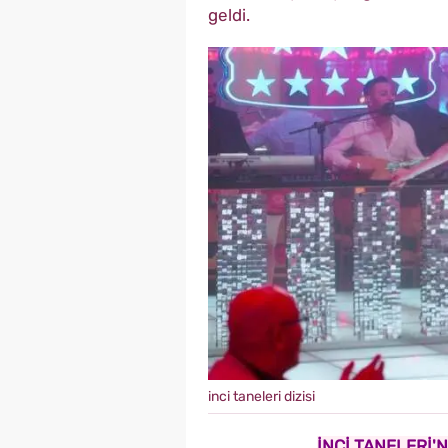
geldi.
inci taneleri dizisi
İNCİ TANELERİ