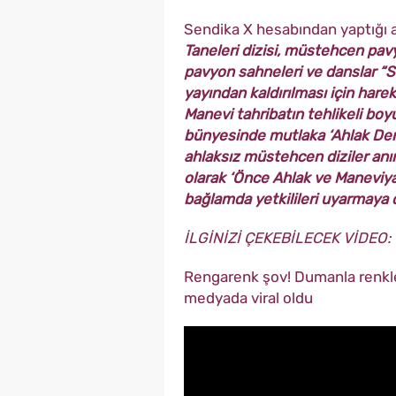
Sendika X hesabından yaptığı
Taneleri dizisi, müstehcen pavy
pavyon sahneleri ve danslar “S
yayından kaldırılması için har
Manevi tahribatın tehlikeli boyu
bünyesinde mutlaka ‘Ahlak Den
ahlaksız müstehcen diziler anın
olarak ‘Önce Ahlak ve Maneviya
bağlamda yetkilileri uyarmaya
İLGİNİZİ ÇEKEBİLECEK VİDEO:
Rengarenk şov! Dumanla renklen
medyada viral oldu