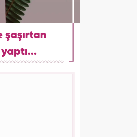
 şaşırtan
yaptı...