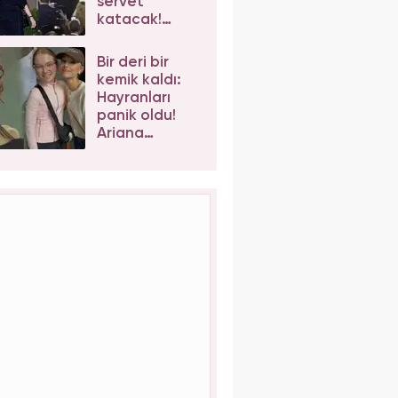
servet
katacak!
Taylor Swift'e
iş birlikleri peş
Bir deri bir
peşe geliyor
kemik kaldı:
Hayranları
panik oldu!
Ariana
Grande'nin
son hali
korkuttu