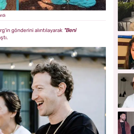
rdı
rg'in gönderini alıntılayarak
"Beni
ştı.