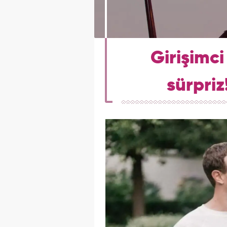
Girişimc
sürpriz