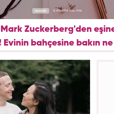
MAGAZİN
14 AĞUSTOS 2024, 17:06
i Mark Zuckerberg'den eşine
! Evinin bahçesine bakın ne 