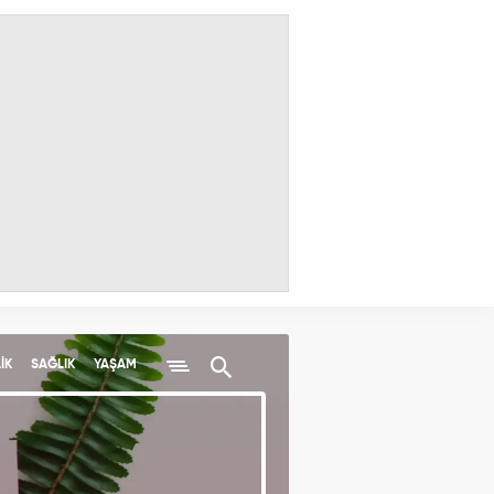
İK
SAĞLIK
YAŞAM