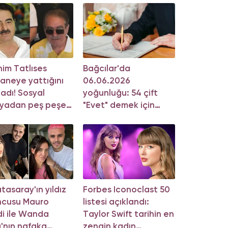
him Tatlıses
Bağcılar'da
aneye yattığını
06.06.2026
ladı! Sosyal
yoğunluğu: 54 çift
yadan peş peşe
"Evet" demek için
klama
sıraya girdi!
tasaray'ın yıldız
Forbes Iconoclast 50
ncusu Mauro
listesi açıklandı:
di ile Wanda
Taylor Swift tarihin en
'nın nafaka
zengin kadın