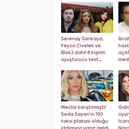
Serenay Sarıkaya,
İbra
Feyza Civelek ve
hast
Blok3 dahil 8 kişinin
açık
uyuşturucu test
med
sonucu belli oldu!
açı
Meclisi karıştırmıştı!
Gala
Seda Sayan'ın 150
oyu
taksi plakası olduğu
Icar
iddiasına yanıt geldi
Nara