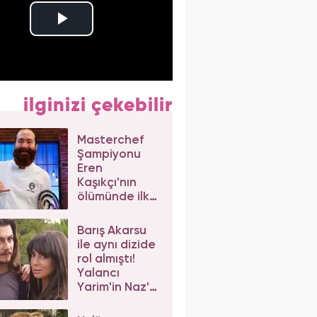
ilginizi çekebilir
Masterchef
Şampiyonu
Eren
Kaşıkçı'nın
ölümünde ilk
izlenim:
Ortağından
Barış Akarsu
dikkat çeken
ile aynı dizide
açıklama
rol almıştı!
Yalancı
Yarim'in Naz'ı
Merve Sevi'ye
beğeni yağdı