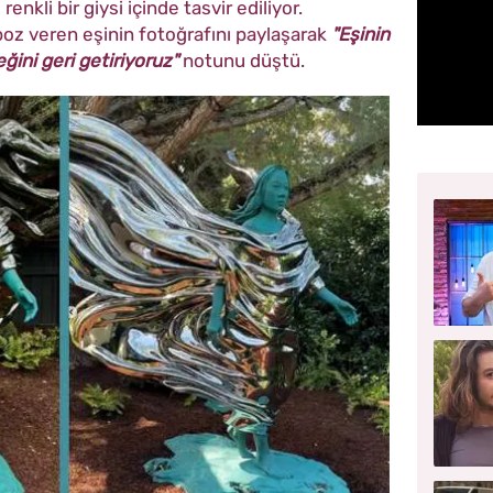
kli bir giysi içinde tasvir ediliyor.
oz veren eşinin fotoğrafını paylaşarak
"Eşinin
ini geri getiriyoruz"
notunu düştü.