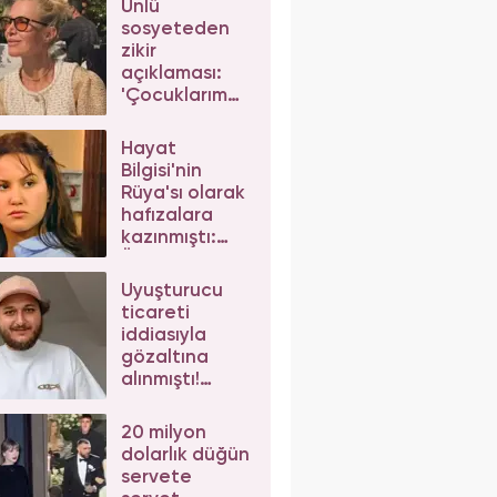
Ünlü
sosyeteden
zikir
açıklaması:
'Çocuklarım
da çeker'
diyerek gelen
Hayat
eleştirilere
Bilgisi'nin
yanıt verdi
Rüya'sı olarak
hafızalara
kazınmıştı:
Ünlü
oyuncunun
Uyuşturucu
değişimi şoke
ticareti
etti
iddiasıyla
gözaltına
alınmıştı!
Mesut Can
Tomay,
20 milyon
herkesten
dolarlık düğün
helallik istedi
servete