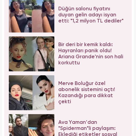
Düğün salonu fiyatını
duyan gelin adayı isyan
etti: "1,2 milyon TL dediler"
Bir deri bir kemik kaldı:
Hayranları panik oldu!
Ariana Grande'nin son hali
korkuttu
Merve Boluğur özel
abonelik sistemini açtı!
Kazandığı para dikkat
çekti
Ava Yaman’dan
"Spiderman"li paylaşım:
Eklediği etiketler sosyal