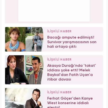
İLİŞKİLİ HABER
Bacağı ampute edilmişti!
Survivor yarışmacısının son
hali ortaya çıktı
İLİŞKİLİ HABER
Akasya Durağı'nda 'tokat'
iddiası şoke etti! Melek
Baykal'dan Fatih Uçan'a
itibar davası
İLİŞKİLİ HABER
Ferhat Göçer'den Kanye
West konserine iddialı
eleştri!