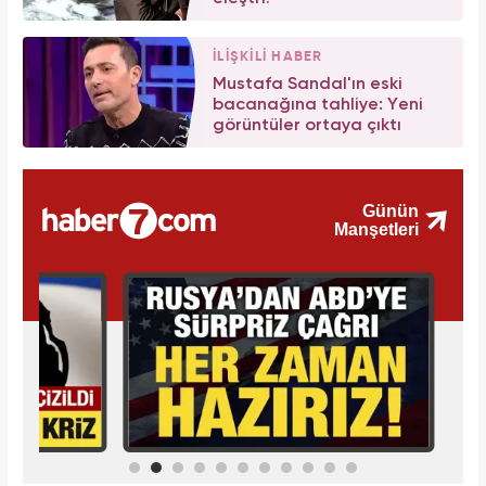
İLİŞKİLİ HABER
Mustafa Sandal'ın eski
bacanağına tahliye: Yeni
görüntüler ortaya çıktı