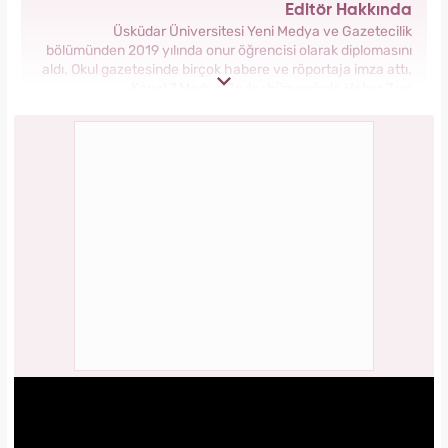
Editör Hakkında
Üsküdar Üniversitesi Yeni Medya ve Gazetecilik
bölümünden 2019 yılında onur öğrencisi olarak diplomasını
aldı. Okul gazetesinde birçok habere ve röportaja imza attı.
Kanal 7 Medya Grubu bünyesinde Haber 7 ve
Yasemin.com’da staj yaptı. Anadolu Ajansı’nda gönüllü
stajyerlik yaptı. Yasemin.com’da mesleğe ilk adımını attı.
2019 yılında Kanal 7 Medya grubu bünyesinde yer alan
Yasemin.com kadın sitesinde İçerik Editörü olarak
çalışmaya başladı. Burada pek çok özel habere imza attı,
kategori bazında içerikler oluşturdu. 2023 yılında
Yasemin.com'da Şef Editör olarak görev yapmaktadır.