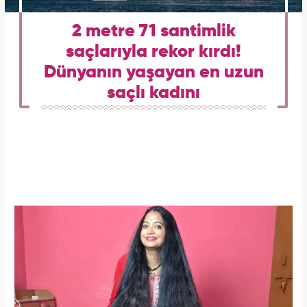
2 metre 71 santimlik
saçlarıyla rekor kırdı!
Dünyanın yaşayan en uzun
saçlı kadını