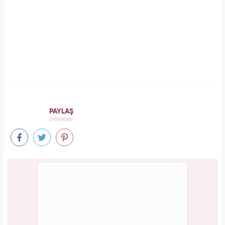
Serenay Sarıkaya, Feyza Civelek ve Blok3
dahil 8 kişinin uyuşturucu test sonucu belli
oldu!