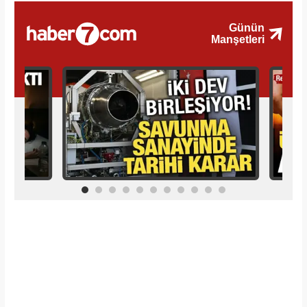
İlginizi Çekebilir
Makroo