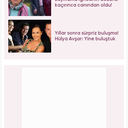
Tüm dünyada süper besin ilan edildi! Çöpe
atılan yaprakların faydası şaşırttı
Bağcılar'da 06.06.2026 yoğunluğu: 54 çift
"Evet" demek için sıraya girdi!