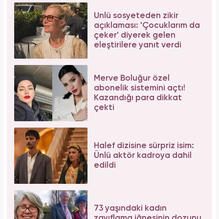
Aşil tendonu kopmuştu! Cengiz Bozkurt son
durumunu paylaştı