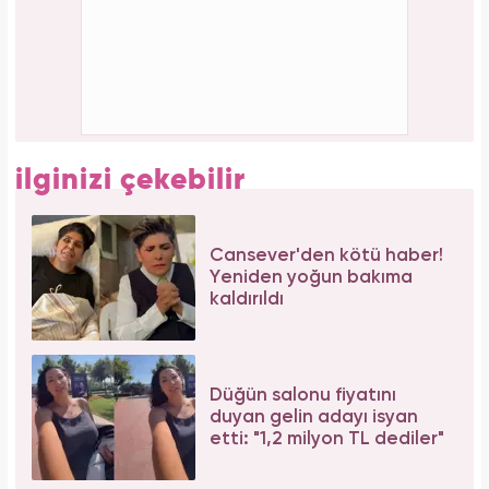
Aslı Bekiroğlu'ndan nazar isyanı: "Düz yolda
düştüm kaslarım yırtık!"
Meclisi karıştırmıştı! Seda Sayan'ın 150 taksi
plakası olduğu iddiasına yanıt geldi