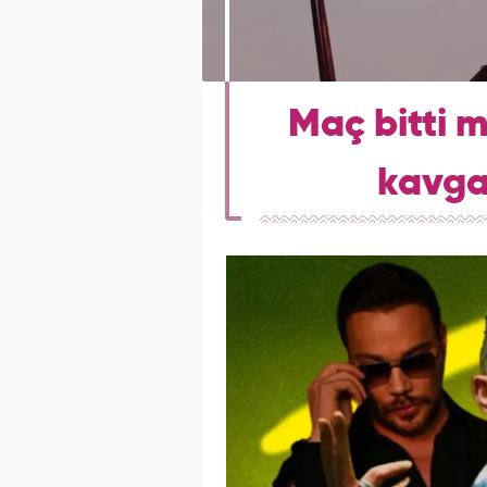
Maç bitti m
kavga