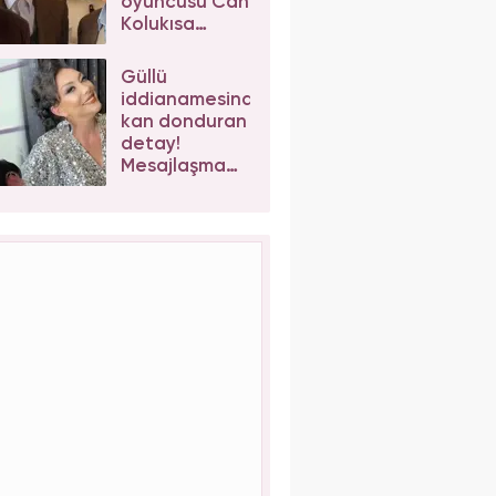
oyuncusu Can
Kolukısa
hayatını
kaybetti!
Güllü
iddianamesinde
kan donduran
detay!
Mesajlaşma
sonrası kızı
Tuğyan
Ülkem'e
müebbet
talebi