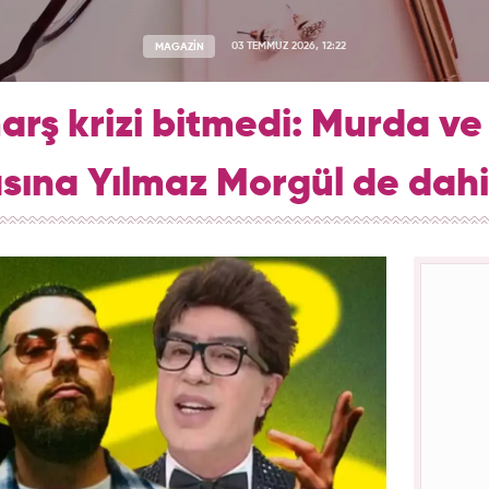
MAGAZİN
03 TEMMUZ 2026, 12:22
arş krizi bitmedi: Murda ve
sına Yılmaz Morgül de dahil