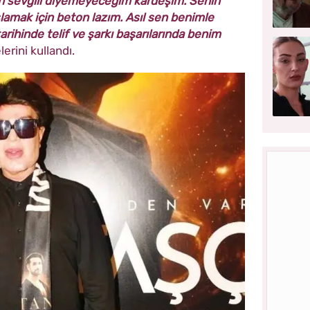
an sevgili diyemeyeceğim kardeşim. Senin
aslamak için beton lazım. Asıl sen benimle
arihinde telif ve şarkı başarılarında benim
lerini kullandı.