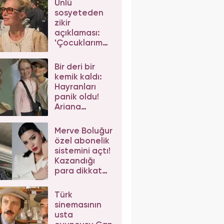
Ünlü
sosyeteden
zikir
açıklaması:
'Çocuklarım
da çeker'
diyerek gelen
Bir deri bir
eleştirilere
kemik kaldı:
yanıt verdi
Hayranları
panik oldu!
Ariana
Grande'nin
son hali
Merve Boluğur
korkuttu
özel abonelik
sistemini açtı!
Kazandığı
para dikkat
çekti
Türk
sinemasının
usta