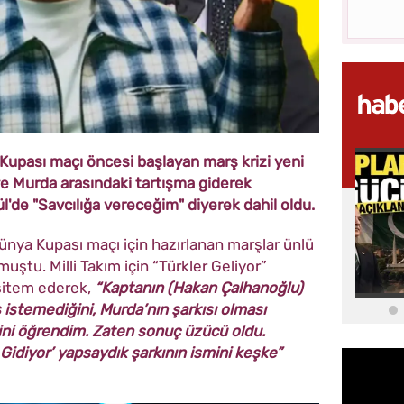
 Kupası maçı öncesi başlayan marş krizi yeni
 ve Murda arasındaki tartışma giderek
de "Savcılığa vereceğim" diyerek dahil oldu.
ünya Kupası maçı için hazırlanan marşlar ünlü
uştu. Milli Takım için “Türkler Geliyor”
 sitem ederek,
“Kaptanın (Hakan Çalhanoğlu)
 istemediğini, Murda’nın şarkısı olması
ini öğrendim. Zaten sonuç üzücü oldu.
r Gidiyor’ yapsaydık şarkının ismini keşke”