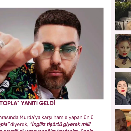
 TOPLA" YANITI GELDİ
sonrasında Murda’ya karşı hamle yapan ünlü
opla”
diyerek,
“İngiliz tişörtü giyerek milli