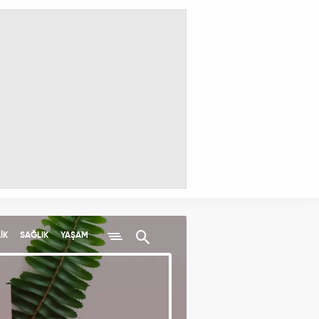
İK
SAĞLIK
YAŞAM