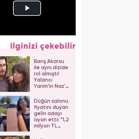
ilginizi çekebilir
Barış Akarsu
ile aynı dizide
rol almıştı!
Yalancı
Yarim'in Naz'ı
Merve Sevi'ye
beğeni yağdı
Düğün salonu
fiyatını duyan
gelin adayı
isyan etti: "1,2
milyon TL
dediler"