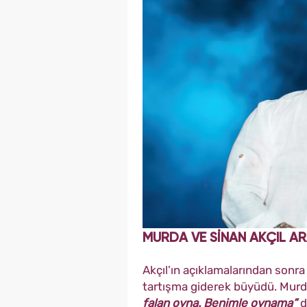
MURDA VE SİNAN AKÇIL A
Akçıl’ın açıklamalarından sonra
tartışma giderek büyüdü. Murda,
falan oyna. Benimle oynama”
d