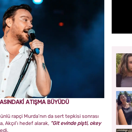
RASINDAKİ ATIŞMA BÜYÜDÜ
 ünlü rapçi Murda’nın da sert tepkisi sonrası
 Akçıl’ı hedef alarak,
“Git evinde pişti, okey
edi.