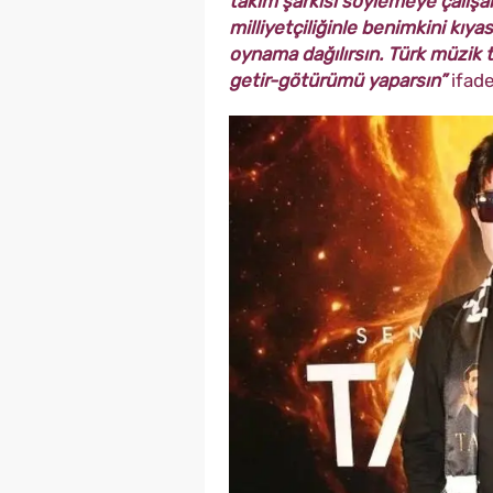
takım şarkısı söylemeye çalış
milliyetçiliğinle benimkini kıy
oynama dağılırsın. Türk müzik t
getir-götürümü yaparsın”
ifade