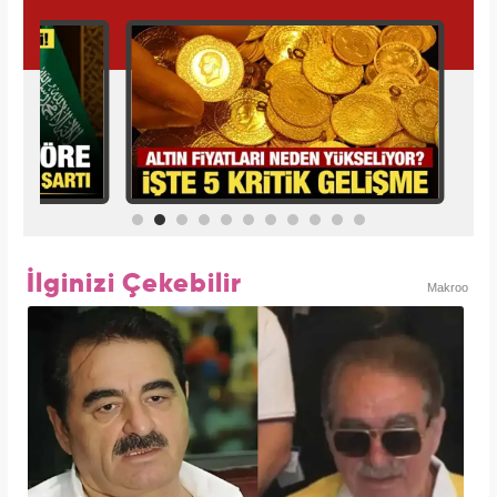
İlginizi Çekebilir
Makroo