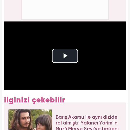
ilginizi çekebilir
Barış Akarsu ile aynı dizide
rol almıştı! Yalancı Yarim'in
Naz'ı Merve Sevi'ye beğeni