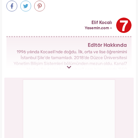
Elif Kocalı
Yasemin.com -
Editör Hakkında
1996 yılında Kocaeli’nde doğdu. İlk, orta ve lise öğrenimini
İstanbul Şile'de tamamladı. 2018’de Düzce Üniversitesi
Yönetim Bilişim Sistemleri bölümünden mezun oldu. Kanal7
Medya Grubu’na bağlı Haber7.com bünyesinde ‘SEO
Editörü’ unvanıyla görev yapmaktadır.