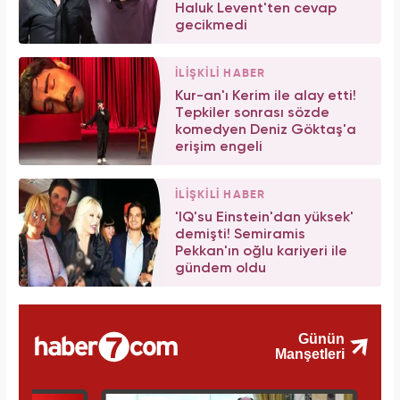
Haluk Levent'ten cevap
gecikmedi
İLİŞKİLİ HABER
Kur-an'ı Kerim ile alay etti!
Tepkiler sonrası sözde
komedyen Deniz Göktaş'a
erişim engeli
İLİŞKİLİ HABER
'IQ'su Einstein'dan yüksek'
demişti! Semiramis
Pekkan'ın oğlu kariyeri ile
gündem oldu