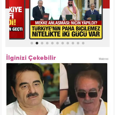
İlginizi Çekebilir
Makroo