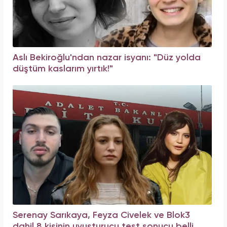
Aslı Bekiroğlu'ndan nazar isyanı: "Düz yolda
düştüm kaslarım yırtık!"
Serenay Sarıkaya, Feyza Civelek ve Blok3
dahil 8 kişinin uyuşturucu test sonucu belli