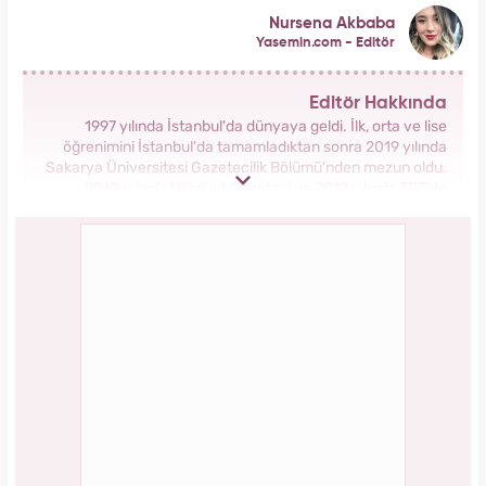
Nursena Akbaba
Yasemin.com - Editör
Editör Hakkında
1997 yılında İstanbul'da dünyaya geldi. İlk, orta ve lise
öğrenimini İstanbul'da tamamladıktan sonra 2019 yılında
Sakarya Üniversitesi Gazetecilik Bölümü'nden mezun oldu.
2018 yılında Hürriyet Gazetesi ve 2019 yılında TRT'de
stajlarını tamamladı. 2021 yılından itibaren Kanal 7 Medya
Grubu bünyesinde yer alan Yasemin.com'da İçerik Editörü
olarak görev yapmaktadır.