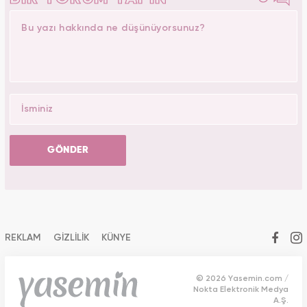
GÖNDER
REKLAM
GİZLİLİK
KÜNYE
© 2026 Yasemin.com /
Nokta Elektronik Medya
A.Ş.