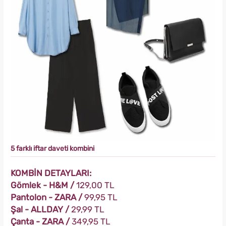
5 farklı iftar daveti kombini
KOMBİN DETAYLARI:
Gömlek - H&M /
129,00 TL
Pantolon - ZARA /
99,95 TL
Şal - ALLDAY /
29,99 TL
Çanta - ZARA /
349,95 TL