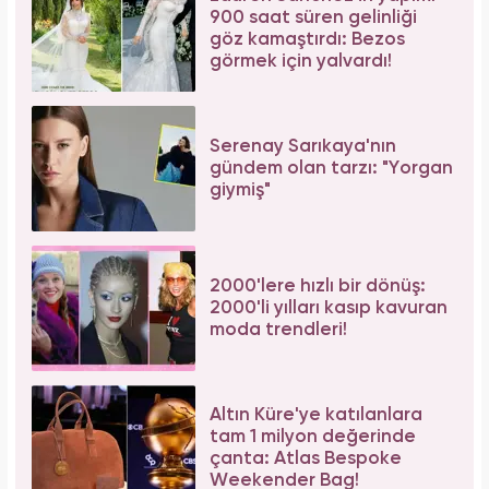
900 saat süren gelinliği
göz kamaştırdı: Bezos
görmek için yalvardı!
Serenay Sarıkaya'nın
gündem olan tarzı: "Yorgan
giymiş"
2000'lere hızlı bir dönüş:
2000'li yılları kasıp kavuran
moda trendleri!
Altın Küre'ye katılanlara
tam 1 milyon değerinde
çanta: Atlas Bespoke
Weekender Bag!