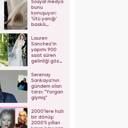
Sosyal medya
bunu
konuşuyor:
'Ütü yanığı'
baskılı
gömleğin
fiyatı şaşkına
Lauren
çevirdi
Sanchez'in
yapımı 900
saat süren
gelinliği göz
kamaştırdı:
Bezos görmek
Serenay
için yalvardı!
Sarıkaya'nın
gündem olan
tarzı: "Yorgan
giymiş"
2000'lere hızlı
bir dönüş:
2000'li yılları