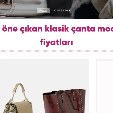
MODA
20 OCAK 2019, 11:13
öne çıkan klasik çanta mod
fiyatları