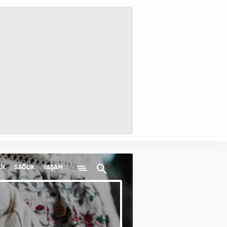
İK
SAĞLIK
YAŞAM