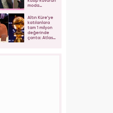
kasıp kavuran
moda
trendleri!
Altın Küre'ye
katılanlara
tam 1 milyon
değerinde
çanta: Atlas
Bespoke
Weekender
Bag!