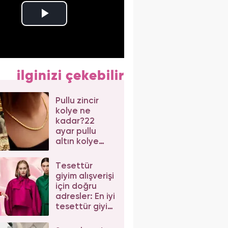
ilginizi çekebilir
Pullu zincir
kolye ne
kadar?22
ayar pullu
altın kolye
modelleri!
2024 pullu
Tesettür
altın zincir
giyim alışverişi
kolye
için doğru
adresler: En iyi
tesettür giyim
markaları