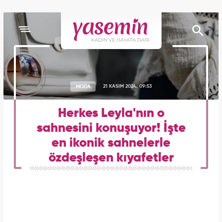
MODA
21 KASIM 2024, 09:53
Herkes Leyla'nın o
sahnesini konuşuyor! İşte
en ikonik sahnelerle
özdeşleşen kıyafetler