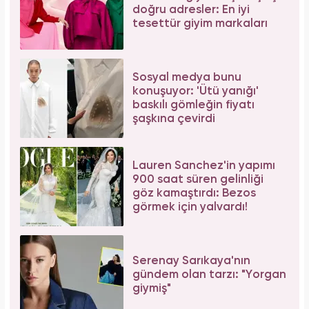
doğru adresler: En iyi
tesettür giyim markaları
Sosyal medya bunu
konuşuyor: 'Ütü yanığı'
baskılı gömleğin fiyatı
şaşkına çevirdi
Lauren Sanchez'in yapımı
900 saat süren gelinliği
göz kamaştırdı: Bezos
görmek için yalvardı!
Serenay Sarıkaya'nın
gündem olan tarzı: "Yorgan
giymiş"