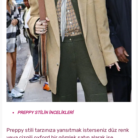
PREPPY STİLİN İNCELİKLERİ
Preppy stili tarzınıza yansıtmak isterseniz düz renk
veya çizgili oxford bir gömlek satın alarak işe