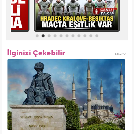
İlginizi Çekebilir
Makroo