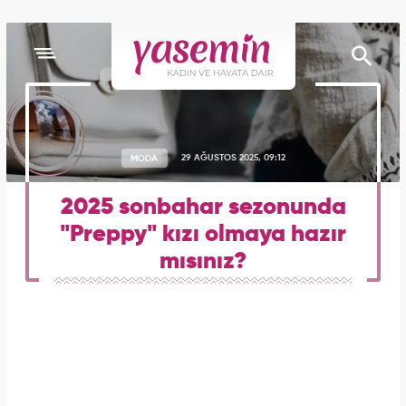
MODA
29 AĞUSTOS 2025, 09:12
2025 sonbahar sezonunda
"Preppy" kızı olmaya hazır
mısınız?