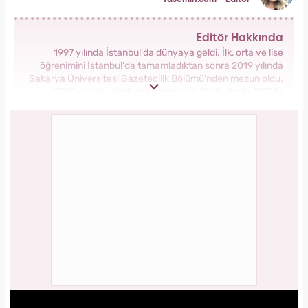
Editör Hakkında
1997 yılında İstanbul'da dünyaya geldi. İlk, orta ve lise
öğrenimini İstanbul'da tamamladıktan sonra 2019 yılında
Sakarya Üniversitesi Gazetecilik Bölümü'nden mezun oldu.
2018 yılında Hürriyet Gazetesi ve 2019 yılında TRT'de
stajlarını tamamladı. 2021 yılından itibaren Kanal 7 Medya
Grubu bünyesinde yer alan Yasemin.com'da İçerik Editörü
olarak görev yapmaktadır.