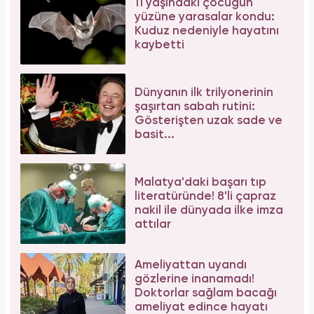
11 yaşındaki çocuğun
yüzüne yarasalar kondu:
Kuduz nedeniyle hayatını
kaybetti
Dünyanın ilk trilyonerinin
şaşırtan sabah rutini:
Gösterişten uzak sade ve
basit...
Malatya'daki başarı tıp
literatüründe! 8'li çapraz
nakil ile dünyada ilke imza
attılar
Ameliyattan uyandı
gözlerine inanamadı!
Doktorlar sağlam bacağı
ameliyat edince hayatı