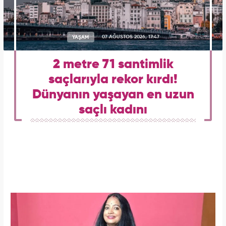
YAŞAM
07 AĞUSTOS 2026, 17:47
2 metre 71 santimlik
saçlarıyla rekor kırdı!
Dünyanın yaşayan en uzun
saçlı kadını