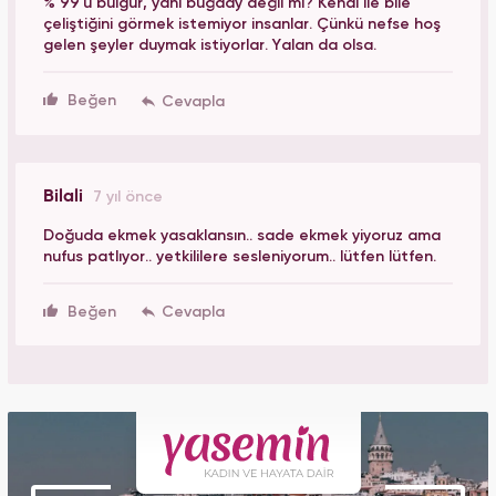
% 99'u bulgur, yani buğday değil mi? Kendi ile bile
çeliştiğini görmek istemiyor insanlar. Çünkü nefse hoş
gelen şeyler duymak istiyorlar. Yalan da olsa.
Beğen
Bilali
7 yıl önce
Doğuda ekmek yasaklansın.. sade ekmek yiyoruz ama
nufus patlıyor.. yetkililere sesleniyorum.. lütfen lütfen.
Beğen