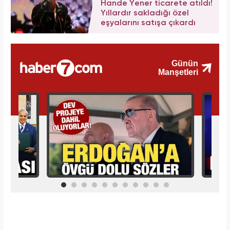
Hande Yener ticarete atıldı!
Yıllardır sakladığı özel
eşyalarını satışa çıkardı
İlginizi Çekebilir
Makroo