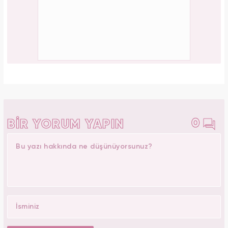
Aşil tendonu kopmuştu! Cengiz Bozkurt son
durumunu paylaştı
PAYLAŞ