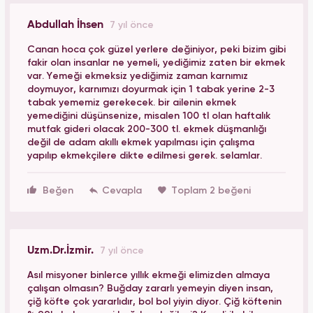
Abdullah İhsen
7 yıl önce
Canan hoca çok güzel yerlere değiniyor, peki bizim gibi
fakir olan insanlar ne yemeli, yediğimiz zaten bir ekmek
var. Yemeği ekmeksiz yediğimiz zaman karnımız
doymuyor, karnımızı doyurmak için 1 tabak yerine 2-3
tabak yememiz gerekecek. bir ailenin ekmek
yemediğini düşünsenize, misalen 100 tl olan haftalık
mutfak gideri olacak 200-300 tl. ekmek düşmanlığı
değil de adam akıllı ekmek yapılması için çalışma
yapılıp ekmekçilere dikte edilmesi gerek. selamlar.
Beğen
Toplam 2 beğeni
Uzm.Dr.İzmir.
7 yıl önce
Asıl misyoner binlerce yıllık ekmeği elimizden almaya
çalışan olmasın? Buğday zararlı yemeyin diyen insan,
çiğ köfte çok yararlıdır, bol bol yiyin diyor. Çiğ köftenin