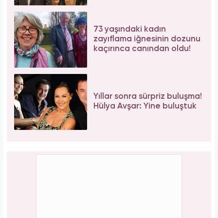
Galatasaray'ın yıldız oyuncusu Mauro Icardi
ile Wanda Nara'nın nafaka davasında karar
çıktı!