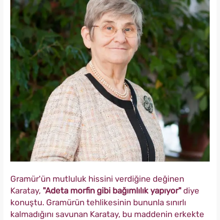
Gramür'ün mutluluk hissini verdiğine değinen
Karatay,
"Adeta morfin gibi bağımlılık yapıyor"
diye
konuştu. Gramürün tehlikesinin bununla sınırlı
kalmadığını savunan Karatay, bu maddenin erkekte