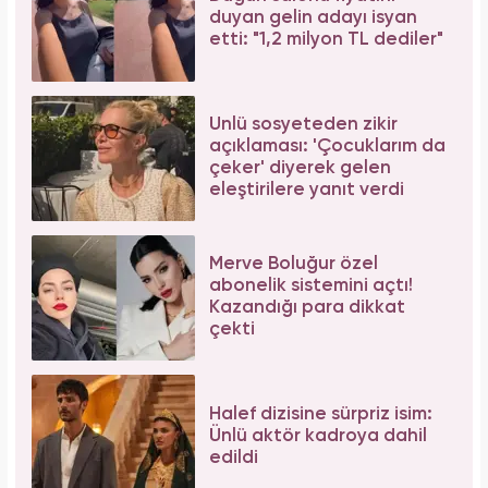
oldu!
Aslı Bekiroğlu'ndan nazar isyanı: "Düz yolda
düştüm kaslarım yırtık!"