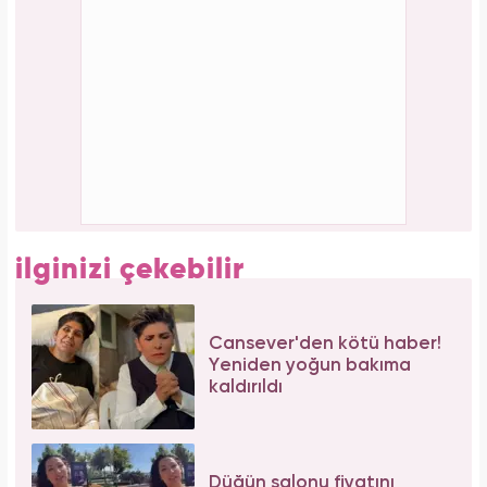
Bilim insanları hayret ediyor: Mimar Sinan'ın
depreme karşı geliştirdiği 5 dahice yöntem!
Serenay Sarıkaya, Feyza Civelek ve Blok3
dahil 8 kişinin uyuşturucu test sonucu belli