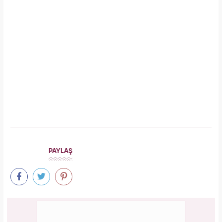
Meclisi karıştırmıştı! Seda Sayan'ın 150 taksi
plakası olduğu iddiasına yanıt geldi