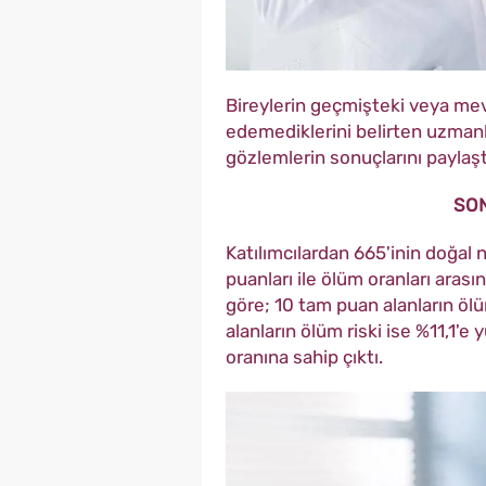
Bireylerin geçmişteki veya mevc
edemediklerini belirten uzmanla
gözlemlerin sonuçlarını paylaşt
SON
Katılımcılardan 665'inin doğal n
puanları ile ölüm oranları arası
göre; 10 tam puan alanların ölü
alanların ölüm riski ise %11,1'e
oranına sahip çıktı.