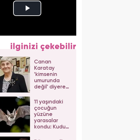
ilginizi çekebilir
Canan
Karatay
'kimsenin
umurunda
değil' diyerek
açıkladı! Uzun
yaşamın sırrı
11 yaşındaki
bu
çocuğun
mineralde...
yüzüne
yarasalar
kondu: Kuduz
nedeniyle
hayatını