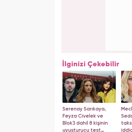
İlginizi Çekebilir
Serenay Sarıkaya,
Mecli
Feyza Civelek ve
Seda
Blok3 dahil 8 kişinin
taks
uyuşturucu test
iddi