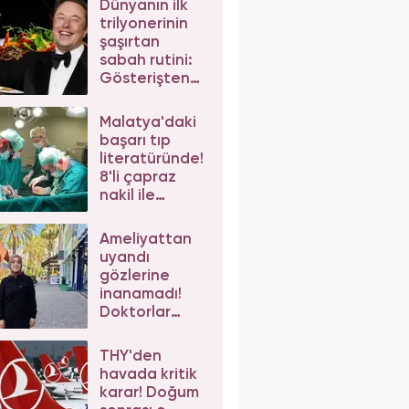
Dünyanın ilk
kaybetti
trilyonerinin
şaşırtan
sabah rutini:
Gösterişten
uzak sade ve
basit...
Malatya'daki
başarı tıp
literatüründe!
8'li çapraz
nakil ile
dünyada ilke
imza attılar
Ameliyattan
uyandı
gözlerine
inanamadı!
Doktorlar
sağlam
bacağı
THY'den
ameliyat
havada kritik
edince hayatı
karar! Doğum
karardı!