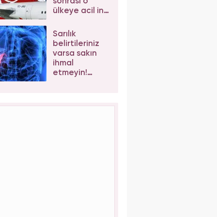
sonrası o
ülkeye acil iniş
yaptı
Sarılık
belirtileriniz
varsa sakın
ihmal
etmeyin!
Safra kesesi
taşı kansere
davetiye
çıkarıyor