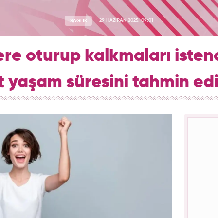
SAĞLIK
29 HAZİRAN 2025, 09:01
ere oturup kalkmaları istend
t yaşam süresini tahmin ed