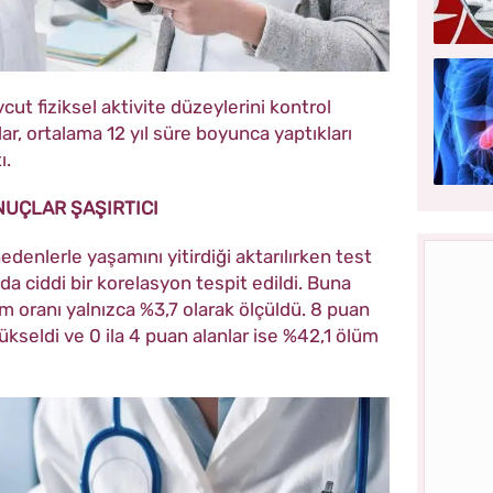
ut fiziksel aktivite düzeylerini kontrol
r, ortalama 12 yıl süre boyunca yaptıkları
ı.
UÇLAR ŞAŞIRTICI
edenlerle yaşamını yitirdiği aktarılırken test
nda ciddi bir korelasyon tespit edildi. Buna
m oranı yalnızca %3,7 olarak ölçüldü. 8 puan
 yükseldi ve 0 ila 4 puan alanlar ise %42,1 ölüm