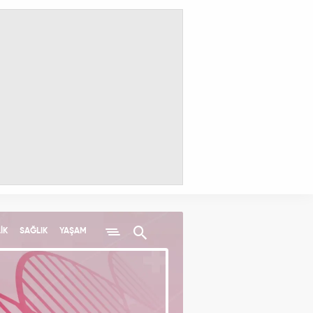
İK
SAĞLIK
YAŞAM