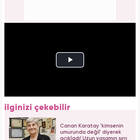
ilginizi çekebilir
Canan Karatay 'kimsenin
umurunda değil' diyerek
açıkladı! Uzun yaşamın sırrı