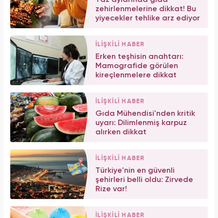
zehirlenmelerine dikkat! Bu
yiyecekler tehlike arz ediyor
İLİŞKİLİ HABER
Erken teşhisin anahtarı:
Mamografide görülen
kireçlenmelere dikkat
İLİŞKİLİ HABER
Gıda Mühendisi'nden kritik
uyarı: Dilimlenmiş karpuz
alırken dikkat
İLİŞKİLİ HABER
Türkiye'nin en güvenli
şehirleri belli oldu: Zirvede
Rize var!
İLİŞKİLİ HABER