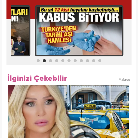
İlginizi Çekebilir
Makroo