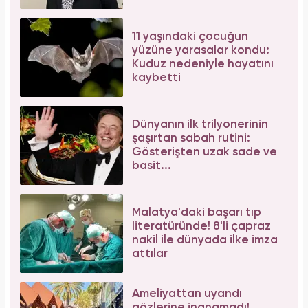
11 yaşındaki çocuğun
yüzüne yarasalar kondu:
Kuduz nedeniyle hayatını
kaybetti
Dünyanın ilk trilyonerinin
şaşırtan sabah rutini:
Gösterişten uzak sade ve
basit...
Malatya'daki başarı tıp
literatüründe! 8'li çapraz
nakil ile dünyada ilke imza
attılar
Ameliyattan uyandı
gözlerine inanamadı!