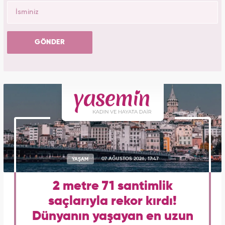
GÖNDER
YAŞAM
07 AĞUSTOS 2026, 17:47
2 metre 71 santimlik
saçlarıyla rekor kırdı!
Dünyanın yaşayan en uzun