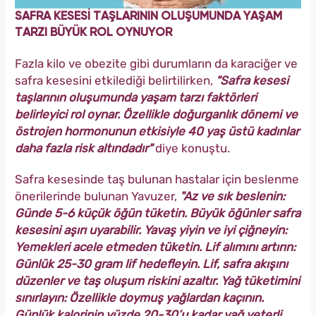
SAFRA KESESİ TAŞLARININ OLUŞUMUNDA YAŞAM
TARZI BÜYÜK ROL OYNUYOR
Fazla kilo ve obezite gibi durumların da karaciğer ve
safra kesesini etkilediği belirtilirken,
"Safra kesesi
taşlarının oluşumunda yaşam tarzı faktörleri
belirleyici rol oynar. Özellikle doğurganlık dönemi ve
östrojen hormonunun etkisiyle 40 yaş üstü kadınlar
daha fazla risk altındadır"
diye konuştu.
Safra kesesinde taş bulunan hastalar için beslenme
önerilerinde bulunan Yavuzer,
"Az ve sık beslenin:
Günde 5-6 küçük öğün tüketin. Büyük öğünler safra
kesesini aşırı uyarabilir. Yavaş yiyin ve iyi çiğneyin:
Yemekleri acele etmeden tüketin. Lif alımını artırın:
Günlük 25-30 gram lif hedefleyin. Lif, safra akışını
düzenler ve taş oluşum riskini azaltır. Yağ tüketimini
sınırlayın: Özellikle doymuş yağlardan kaçının.
Günlük kalorinin yüzde 20-30’u kadar yağ yeterli