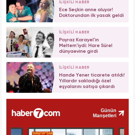
İLİŞKİLİ HABER
Ece Seçkin anne oluyor!
Doktorundan ilk yasak geldi
İLİŞKİLİ HABER
Poyraz Karayel'in
Meltem'iydi: Hare Sürel
dünyaevine girdi
İLİŞKİLİ HABER
Hande Yener ticarete atıldı!
Yıllardır sakladığı özel
eşyalarını satışa çıkardı