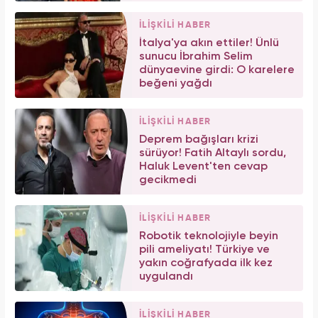
İLİŞKİLİ HABER
İtalya'ya akın ettiler! Ünlü
sunucu İbrahim Selim
dünyaevine girdi: O karelere
beğeni yağdı
İLİŞKİLİ HABER
Deprem bağışları krizi
sürüyor! Fatih Altaylı sordu,
Haluk Levent'ten cevap
gecikmedi
İLİŞKİLİ HABER
Robotik teknolojiyle beyin
pili ameliyatı! Türkiye ve
yakın coğrafyada ilk kez
uygulandı
İLİŞKİLİ HABER