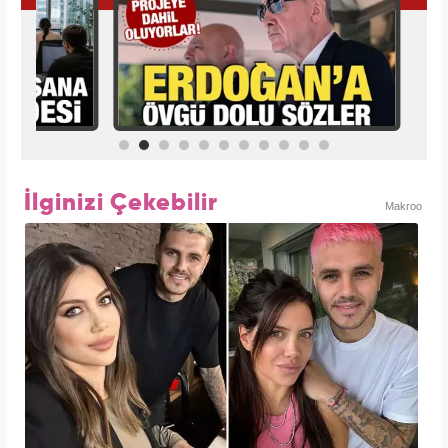
İlginizi Çekebilir
Makroo