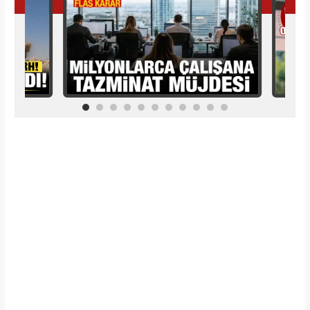
İlginizi Çekebilir
Makroo