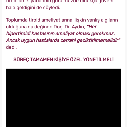
tiroid ameliyatlarının günümüzde oldukça güvenli
hale geldiğini de söyledi.
Toplumda tiroid ameliyatlarına ilişkin yanlış algıların
olduğuna da değinen Doç. Dr. Aydın,
“Her
hipertiroidi hastasının ameliyat olması gerekmez.
Ancak uygun hastalarda cerrahi geciktirilmemelidir”
dedi.
SÜREÇ TAMAMEN KİŞİYE ÖZEL YÖNETİLMELİ