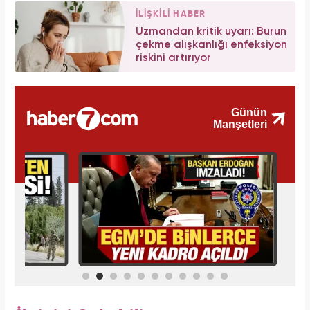
İLİŞKİLİ HABER
Uzmandan kritik uyarı: Burun
çekme alışkanlığı enfeksiyon
riskini artırıyor