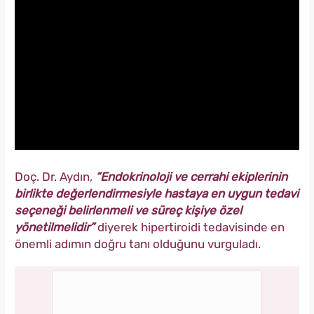
Doç. Dr. Aydın,
“Endokrinoloji ve cerrahi ekiplerinin
birlikte değerlendirmesiyle hastaya en uygun tedavi
seçeneği belirlenmeli ve süreç kişiye özel
yönetilmelidir”
diyerek hipertiroidi tedavisinde en
önemli adımın doğru tanı olduğunu vurguladı.