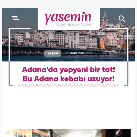
YAŞAM
01 MART 2019, 18:11
Adana'da yepyeni bir tat!
Bu Adana kebabı uzuyor!