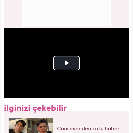
ilginizi çekebilir
Cansever'den kötü haber!