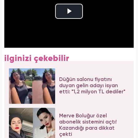
ilginizi çekebilir
Düğün salonu fiyatını
duyan gelin adayı isyan
etti: "1,2 milyon TL dediler"
Merve Boluğur özel
abonelik sistemini açtı!
Kazandığı para dikkat
çekti