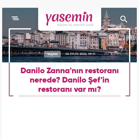
YAŞAM
04 EYLÜL 2022, 09:11
Danilo Zanna'nın restoranı
nerede? Danilo Şef'in
restoranı var mı?