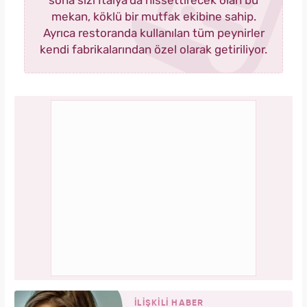
sona sizi İtalya’da hissettirecek olan bu
mekan, köklü bir mutfak ekibine sahip.
Ayrıca restoranda kullanılan tüm peynirler
kendi fabrikalarından özel olarak getiriliyor.
İLİŞKİLİ HABER