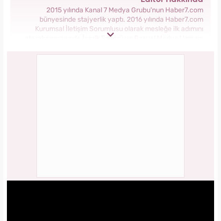
2015 yılında Kanal 7 Medya Grubu'nun Haber7.com
bünyesinde stajyerlik yaptı. 2016 yılında Haber7.com
Kurumsal İletişim Sorumlusu olarak mesleğe ilk adımını
atarak sonrasında İçerik Editörü ve Sosyal Medya Uzmanı
olarak görev aldı. 2018 yılında yeni kurulan Yasemin.com
Kadın Sitesinde önce Haber Editörü sonrasında Haber Şefi
olarak görev yaptı. 2021 yılında Yasemin.com'un Yayın
Koordinatörü ve İçerik Sorumluluğu unvanını alarak
çalışmalarına devam ediyor.